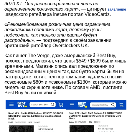
9070 XT. Они распространяются лишь на
ограниченное количество карт
», — цитирует
заявление
шведского ретейлера Inet.se портал VideoCardz.
«
Рекомендованная розничная цена ограничена
несколькими сотнями карт, поэтому цены
подскочат, как только эти карты будут
распроданы
», — подтвердил в своём заявлении
британский ритейлер Overclockers UK.
Как пишет The Verge, даже американский Best Buy,
похоже, предположил, что цены $549 / $599 были лишь
временными. Магазин описывал предложения по
рекомендованным ценам так, как будто карты были на
распродаже, хотя с тех пор компания удалила сноски
«сэкономьте $80» и «сэкономьте $130», которые можно
видеть на скриншоте ниже. По словам AMD, листинги
Best Buy были ошибкой.