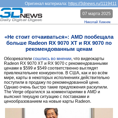
Оригинал материала:
https://3dnews.ru/1119411
07 марта 2025
Николай Хижняк
«Не стоит отчаиваться»: AMD пообещала
больше Radeon RX 9070 XT и RX 9070 по
рекомендованным ценам
Обозреватели
сошлись во мнении
, что видеокарты
Radeon RX 9070 XT и RX 9070 с рекомендованными
ценами в $599 и $549 соответственно выглядят
привлекательнее конкурентов. В США, как и во всём
мире, карты в некоторых исполнениях действительно
поступили в продажу по рекомендованной цене.
Однако очень быстро такие предложения раскупили.
The Verge обратился за комментариями в AMD и
выяснил текущую ситуацию с поставками и
ценообразованием на новые карты Radeon.