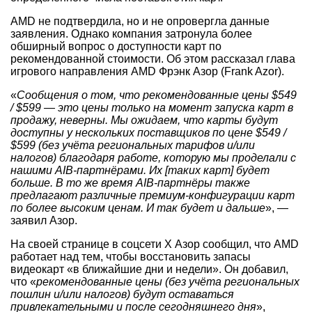
AMD не подтвердила, но и не опровергла данные
заявления. Однако компания затронула более
обширный вопрос о доступности карт по
рекомендованной стоимости. Об этом рассказал глава
игрового направления AMD Фрэнк Азор (Frank Azor).
«
Сообщения о том, что рекомендованные цены $549
/ $599 — это цены только на момент запуска карт в
продажу, неверны. Мы ожидаем, что карты будут
доступны у нескольких поставщиков по цене $549 /
$599 (без учёта региональных тарифов и/или
налогов) благодаря работе, которую мы проделали с
нашими AIB-партнёрами. Их [таких карт] будет
больше. В то же время AIB-партнёры также
предлагают различные премиум-конфигурации карт
по более высоким ценам. И так будет и дальше
», —
заявил Азор.
На своей странице в соцсети X Азор сообщил, что AMD
работает над тем, чтобы восстановить запасы
видеокарт «в ближайшие дни и недели». Он добавил,
что «
рекомендованные цены (без учёта региональных
пошлин и/или налогов) будут оставаться
привлекательными и после сегодняшнего дня
»,