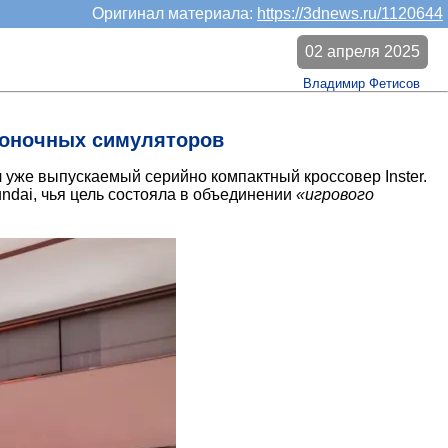
Оригинал материала:
https://3dnews.ru/1120644
02 апреля 2025
Владимир Фетисов
 гоночных симуляторов
л уже выпускаемый серийно компактный кроссовер Inster.
ndai, чья цель состояла в объединении
«игрового