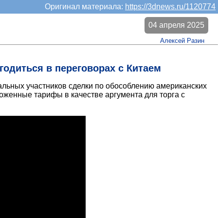
Оригинал материала:
https://3dnews.ru/1120774
04 апреля 2025
Алексей Разин
игодиться в переговорах с Китаем
иальных участников сделки по обособлению американских
моженные тарифы в качестве аргумента для торга с