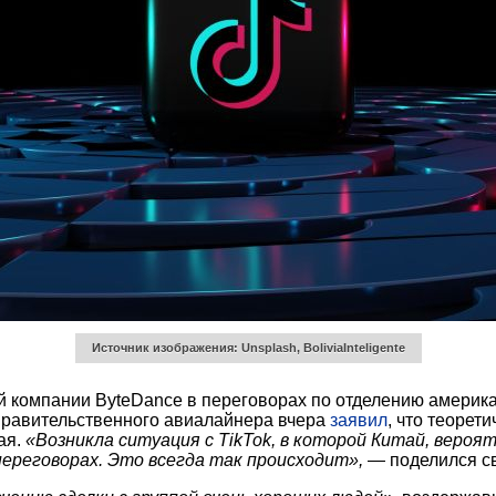
Источник изображения: Unsplash, BoliviaInteligente
й компании ByteDance в переговорах по отделению американ
правительственного авиалайнера вчера
заявил
, что теорет
ая.
«Возникла ситуация с
TikTok, в которой Китай, вероя
ереговорах. Это всегда так происходит»,
— поделился с