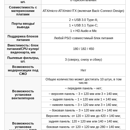
8 горизонтальных
шт.
Совместимость с
материнскими
ATX/micro-ATX/mini-ITX (включая Back-Connect Design)
платами
2 × USB 3.0 Type-A;
Порты вводы/
1 × USB 3.1 Type-C;
вывода
1 × HD Audio и Mic
Поддержка блоков
Любой PS/2-совместимый блок питания
питания
Вместимость: блок
питания/CPU-кулер/
180 / 182 / 450
видеокарта, мм
Пылевые фильтры,
3 (сверху, снизу и сбоку)
шт.
Возможность
модернизации под
Нет
СЖО
Общее количество может достигать 10 штук, в том
числе:
– передняя панель – нет;
Возможность
– верхняя панель – 3 × 120 мм или 3 × 140 мм;
установки
вентиляторов
– задняя панель – 1 × 120 мм или 1 × 140 мм;
– нижняя панель – 3 × 120 мм или 3 × 140 мм;
– боковая панель – 3 × 120 мм или 3 × 140 мм
Верхняя панель: от 120 × 120 мм до 420 × 140 мм;
задняя панель: 120 × 120 мм или 140 × 140 мм;
Возможность
установки
боковая панель: от 120 × 120 мм до 280 × 140 мм;