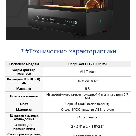
⇡
#
Технические характеристики
Название модели
DeepCool CH690 Digital
Форм-фактор
Mid-Tower
корпуса
Размеры (В × Ш × Д),
516 × 240 × 485
мм
Масса, кг
9,8
Из закалённого стекла толщиной 4 мм и из стали 0,7
Боковые панели
мм
Цвет
Чёрный (есть белая версия)
Материал
Сталь SPCC, пластик ABS, стекло
Штатная система
Отсутствует
охлаждения
Отсеки для
2 × 2,5’’ и 1 × 3,5’’/2,5’’
накопителей
Слоты расширения,