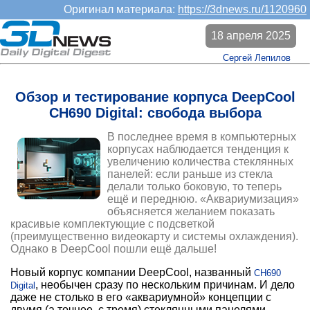
Оригинал материала:
https://3dnews.ru/1120960
18 апреля 2025
Сергей Лепилов
Обзор и тестирование корпуса DeepCool
CH690 Digital: свобода выбора
В последнее время в компьютерных
корпусах наблюдается тенденция к
увеличению количества стеклянных
панелей: если раньше из стекла
делали только боковую, то теперь
ещё и переднюю. «Аквариумизация»
объясняется желанием показать
красивые комплектующие с подсветкой
(преимущественно видеокарту и системы охлаждения).
Однако в DeepCool пошли ещё дальше!
Новый корпус компании DeepCool, названный
CH690
, необычен сразу по нескольким причинам. И дело
Digital
даже не столько в его «аквариумной» концепции с
двумя (а точнее, с тремя) стеклянными панелями,