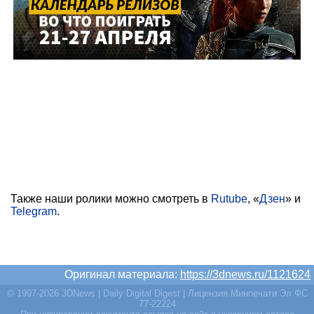
Также наши ролики можно смотреть в
Rutube
, «
Дзен
» и
Telegram
.
Оригинал материала:
https://3dnews.ru/1121624
© 1997-2026 3DNews | Daily Digital Digest | Лицензия Минпечати Эл ФС
77-22224