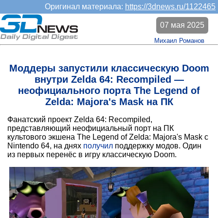
Оригинал материала:
https://3dnews.ru/1122465
07 мая 2025
Михаил Романов
Моддеры запустили классическую Doom
внутри Zelda 64: Recompiled —
неофициального порта The Legend of
Zelda: Majora's Mask на ПК
Фанатский проект Zelda 64: Recompiled,
представляющий неофициальный порт на ПК
культового экшена The Legend of Zelda: Majora's Mask с
Nintendo 64, на днях
получил
поддержку модов. Один
из первых перенёс в игру классическую Doom.