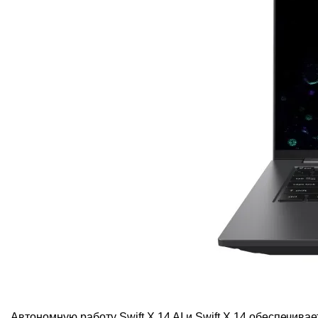
Автономную работу Swift X 14 AI и Swift X 14 обеспечив