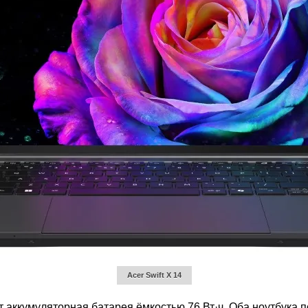
Acer Swift X 14
ает аккумуляторная батарея ёмкостью 76 Вт·ч. Оба ноутбука