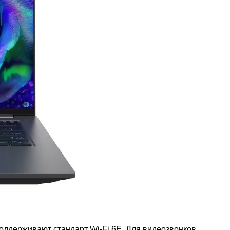
 поддерживают стандарт Wi-Fi 6E. Для видеозвонков