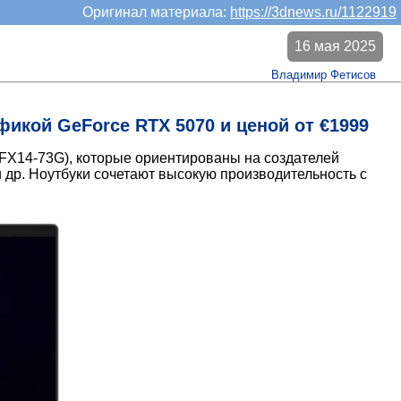
Оригинал материала:
https://3dnews.ru/1122919
16 мая 2025
Владимир Фетисов
афикой GeForce RTX 5070 и ценой от €1999
SFX14-73G), которые ориентированы на создателей
 др. Ноутбуки сочетают высокую производительность с