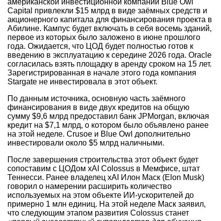
американской инвестиционной компании Blue Owl
Capital привлекли $15 млрд в виде заёмных средств и
акционерного капитала для финансирования проекта в
Абилине. Кампус будет включать в себя восемь зданий,
первое из которых было заложено в июне прошлого
года. Ожидается, что ЦОД будет полностью готов к
введению в эксплуатацию к середине 2026 года. Oracle
согласилась взять площадку в аренду сроком на 15 лет.
Зарегистрированная в начале этого года компания
Stargate не инвестировала в этот объект.
По данным источника, основную часть заёмного
финансирования в виде двух кредитов на общую
сумму $9,6 млрд предоставил банк JPMorgan, включая
кредит на $7,1 млрд, о котором было объявлено ранее
на этой неделе. Crusoe и Blue Owl дополнительно
инвестировали около $5 млрд наличными.
После завершения строительства этот объект будет
сопоставим с ЦОДом xAI Colossus в Мемфисе, штат
Теннесси. Ранее владелец xAI Илон Маск (Elon Musk)
говорил о намерении расширить количество
используемых на этом объекте ИИ-ускорителей до
примерно 1 млн единиц. На этой неделе Маск заявил,
что следующим этапом развития Colossus станет