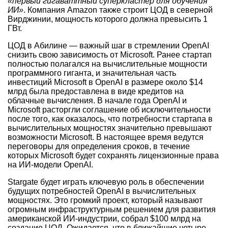
«первый гигаваттный суперкластер для обучения
ИИ»
. Компания Amazon также строит ЦОД в северной
Вирджинии, мощность которого должна превысить 1
ГВт.
ЦОД в Абилине — важный шаг в стремлении OpenAI
снизить свою зависимость от Microsoft. Ранее стартап
полностью полагался на вычислительные мощности
программного гиганта, и значительная часть
инвестиций Microsoft в OpenAI в размере около $14
млрд была предоставлена в виде кредитов на
облачные вычисления. В начале года OpenAI и
Microsoft расторгли соглашение об исключительности
после того, как оказалось, что потребности стартапа в
вычислительных мощностях значительно превышают
возможности Microsoft. В настоящее время ведутся
переговоры для определения сроков, в течение
которых Microsoft будет сохранять лицензионные права
на ИИ-модели OpenAI.
Stargate будет играть ключевую роль в обеспечении
будущих потребностей OpenAI в вычислительных
мощностях. Это громкий проект, который называют
огромным инфраструктурным решением для развития
американской ИИ-индустрии, собрал $100 млрд на
создание ЦОД. Ожидается, что в ближайшие четыре