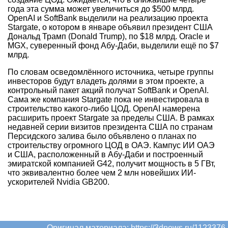
года эта сумма может увеличиться до $500 млрд.
OpenAI и SoftBank выделили на реализацию проекта
Stargate, о котором в январе объявил президент США
Дональд Трамп (Donald Trump), по $18 млрд. Oracle и
MGX, суверенный фонд Абу-Даби, выделили ещё по $7
млрд.
По словам осведомлённого источника, четыре группы
инвесторов будут владеть долями в этом проекте, а
контрольный пакет акций получат SoftBank и OpenAI.
Сама же компания Stargate пока не инвестировала в
строительство какого-либо ЦОД. OpenAI намерена
расширить проект Stargate за пределы США. В рамках
недавней серии визитов президента США по странам
Персидского залива было объявлено о планах по
строительству огромного ЦОД в ОАЭ. Кампус ИИ ОАЭ
и США, расположенный в Абу-Даби и построенный
эмиратской компанией G42, получит мощность в 5 ГВт,
что эквивалентно более чем 2 млн новейших ИИ-
ускорителей Nvidia GB200.
Оригинал материала:
https://3dnews.ru/1123376