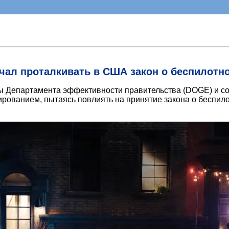
чал проталкивать в США закон о беспилотн
вы Департамента эффективности правительства (DOGE) и со
ированием, пытаясь повлиять на принятие закона о беспил