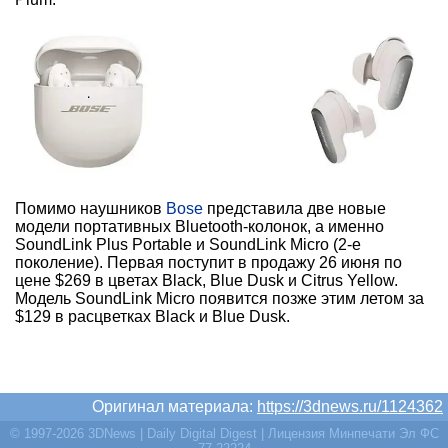
Помимо наушников
Bose
представила две новые
модели портативных Bluetooth-колонок, а именно
SoundLink Plus Portable и SoundLink Micro (2-е
поколение). Первая поступит в продажу 26 июня по
цене $269 в цветах Black, Blue Dusk и Citrus Yellow.
Модель SoundLink Micro появится позже этим летом за
$129 в расцветках Black и Blue Dusk.
Оригинал материала:
https://3dnews.ru/1124362
© 1997-2026 3DNews | Daily Digital Digest | Лицензия Минпечати Эл ФС