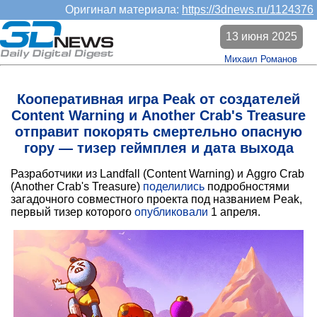
Оригинал материала:
https://3dnews.ru/1124376
13 июня 2025
Михаил Романов
Кооперативная игра Peak от создателей
Content Warning и Another Crab's Treasure
отправит покорять смертельно опасную
гору — тизер геймплея и дата выхода
Разработчики из Landfall (Content Warning) и Aggro Crab
(Another Crab's Treasure)
поделились
подробностями
загадочного совместного проекта под названием Peak,
первый тизер которого
опубликовали
1 апреля.