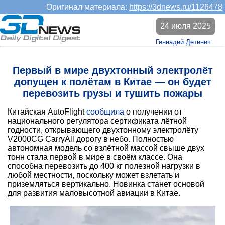
Оригинал материала:
https://3dnews.ru/1126478
24 июля 2025
Геннадий Детинич
Первый в мире двухтонный электролёт
допущен к полётам в Китае — он будет
перевозить грузы и тушить пожары
Китайская AutoFlight
сообщила
о получении от
национального регулятора сертификата лётной
годности, открывающего двухтонному электролёту
V2000CG CarryAll дорогу в небо. Полностью
автономная модель со взлётной массой свыше двух
тонн стала первой в мире в своём классе. Она
способна перевозить до 400 кг полезной нагрузки в
любой местности, поскольку может взлетать и
приземляться вертикально. Новинка станет основой
для развития маловысотной авиации в Китае.