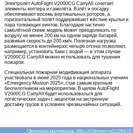
Электролёт AutoFlight V2000CG CarryAll сочетает
элементы коптера и самолёта. Взлёт и посадку
обеспечивают восемь вертикальных роторов, а
горизонтальный полёт поддерживают жёсткие крылья и
пара толкающих винтов. Благодаря частично
самолётной схеме модель может преодолевать по
воздуху не менее 200 км на одном заряде батарей,
развивая скорость до 200 км/ч. Полезная нагрузка
размещается в контейнерах: четыре отсека позволяют,
например, установить баки с водой — в этом случае
V2000CG CarryAll можно использовать для тушения
пожаров.
Специальная пожарная модификация аппарата
участвовала в июне 2025 года в национальных учениях
«Emergency Mission 2025», став самым крупным
беспилотником на мероприятии. В целом AutoFlight
V2000CG CarryAll будет использоваться для
логистических задач с акцентом на экстренную
доставку грузов в условиях чрезвычайных ситуаций.
Оригинал материала:
https://3dnews.ru/1126478