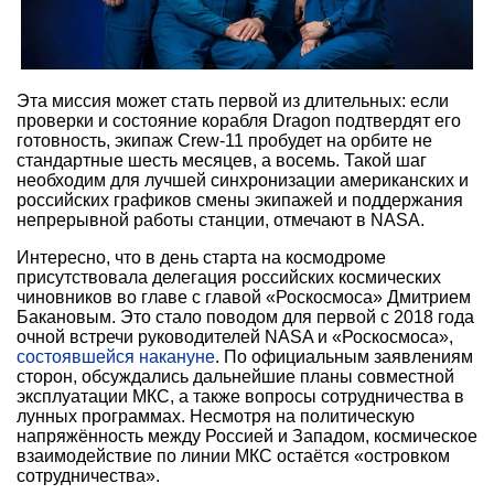
Эта миссия может стать первой из длительных: если
проверки и состояние корабля Dragon подтвердят его
готовность, экипаж Crew-11 пробудет на орбите не
стандартные шесть месяцев, а восемь. Такой шаг
необходим для лучшей синхронизации американских и
российских графиков смены экипажей и поддержания
непрерывной работы станции, отмечают в NASA.
Интересно, что в день старта на космодроме
присутствовала делегация российских космических
чиновников во главе с главой «Роскосмоса» Дмитрием
Бакановым. Это стало поводом для первой с 2018 года
очной встречи руководителей NASA и «Роскосмоса»,
состоявшейся накануне
. По официальным заявлениям
сторон, обсуждались дальнейшие планы совместной
эксплуатации МКС, а также вопросы сотрудничества в
лунных программах. Несмотря на политическую
напряжённость между Россией и Западом, космическое
взаимодействие по линии МКС остаётся «островком
сотрудничества».