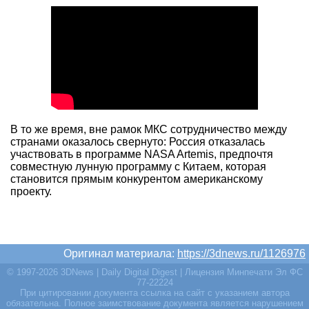
В то же время, вне рамок МКС сотрудничество между
странами оказалось свернуто: Россия отказалась
участвовать в программе NASA Artemis, предпочтя
совместную лунную программу с Китаем, которая
становится прямым конкурентом американскому
проекту.
Оригинал материала:
https://3dnews.ru/1126976
© 1997-2026 3DNews | Daily Digital Digest | Лицензия Минпечати Эл ФС
77-22224
При цитировании документа ссылка на сайт с указанием автора
обязательна. Полное заимствование документа является нарушением