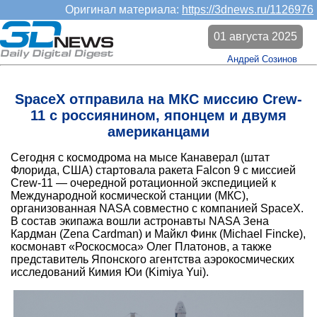
Оригинал материала:
https://3dnews.ru/1126976
01 августа 2025
Андрей Созинов
SpaceX отправила на МКС миссию Crew-
11 с россиянином, японцем и двумя
американцами
Сегодня с космодрома на мысе Канаверал (штат
Флорида, США) стартовала ракета Falcon 9 с миссией
Crew-11 — очередной ротационной экспедицией к
Международной космической станции (МКС),
организованная NASA совместно с компанией SpaceX.
В состав экипажа вошли астронавты NASA Зена
Кардман (Zena Cardman) и Майкл Финк (Michael Fincke),
космонавт «Роскосмоса» Олег Платонов, а также
представитель Японского агентства аэрокосмических
исследований Кимия Юи (Kimiya Yui).