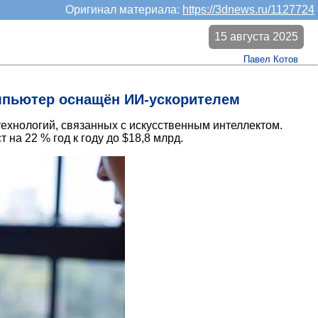
Оригинал материала:
https://3dnews.ru/1127724
15 августа 2025
Павел Котов
мпьютер оснащён ИИ-ускорителем
 технологий, связанных с искусственным интеллектом.
на 22 % год к году до $18,8 млрд.