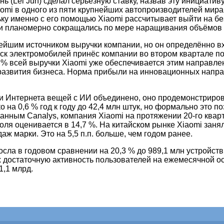
ь (Lei Jun) сделал серьёзную ставку, назвав эту инициати
aomi в одного из пяти крупнейших автопроизводителей мира
у именно с его помощью Xiaomi рассчитывает выйти на без
 и планомерно сокращались по мере наращивания объёмов 
ейшим источником выручки компании, но он определённо вх
 электромобилей принёс компании во втором квартале почт
0 % всей выручки Xiaomi уже обеспечивается этим направле
звития бизнеса. Норма прибыли на инновационных направл
и Интернета вещей с ИИ объединено, оно продемонстрирова
на 0,6 % год к году до 42,4 млн штук, но формально это 
данным Canalys, компания Xiaomi на протяжении 20-го квар
ля оценивается в 14,7 %. На китайском рынке Xiaomi заня
ж марки. Это на 5,5 п.п. больше, чем годом ранее.
ла в годовом сравнении на 20,3 % до 989,1 млн устройств,
х достаточную активность пользователей на ежемесячной о
1,1 млрд.