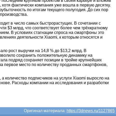
ву последним крупным проектом в своей карьере и вложив
, хотя фактически компания уже вошла в первую десятку.
убыточность по итогам текущего полугодия. До сих пор
производства.
одит в число самых быстрорастущих. В сочетании с
и $3 млрд, что соответствует более чем трёхкратному
нием. В условиях стагнации спроса на смартфоны это
ениях деятельности Xiaomi, к которым относятся и
ло рост выручки на 14,8 % до $13,2 млрд. В
позволило сохранить положительную динамику на
тала подряд сохраняет позиции в тройке крупнейших
ла первое место по количеству проданных смартфонов,
 а количество подписчиков на услуги Xiaomi выросло на
снове. Расходы компании на исследования и разработки
Оригинал материала:
https://3dnews.ru/1127865