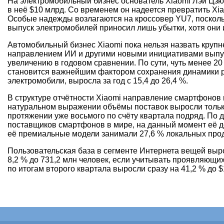
На электромобильный бизнес основатель Xiaomi Лэй Цзюн
в неё $10 млрд. Со временем он надеется превратить Xi
Особые надежды возлагаются на кроссовер YU7, поскольк
выпуск электромобилей приносил лишь убытки, хотя они
Автомобильный бизнес Xiaomi пока нельзя назвать крупн
направлением ИИ и другими новыми инициативами выпуск
увеличению в годовом сравнении. По сути, чуть менее 2
становится важнейшим фактором сохранения динамики ра
электромобили, выросла за год с 15,4 до 26,4 %.
В структуре отчётности Xiaomi направление смартфонов 
натуральном выражении объёмы поставок выросли только 
протяжении уже восьмого по счёту квартала подряд. По 
поставщиков смартфонов в мире, на данный момент её до
её премиальные модели занимали 27,6 % локальных прода
Пользовательская база в сегменте Интернета вещей вырос
8,2 % до 731,2 млн человек, если учитывать проявляющи
по итогам второго квартала выросли сразу на 41,2 % до $