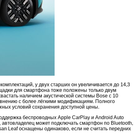
омплектаций, у двух старших он увеличивается до 14,3
ощадки для смартфона тоже положены только двум
хвастать наличием акустической системы Bose с 10
равнению с более лёгкими модификациям. Полного
важных условий сохранения доступной цены.
ддержка беспроводных Apple CarPlay и Android Auto
, автовладелец может подключать смартфон по Bluetooth,
san Leaf оснащены одинаково, если не считать передних