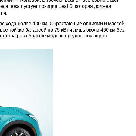
еля пока пустует позиция Leaf S, которая должна
т‧ч.
ас хода более 480 км. Обрастающие опциями и массой
сё той же батареей на 75 кВт‧ч лишь около 460 км без
в полтора раза больше модели предшествующего