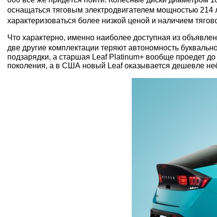
оснащаться тяговым электродвигателем мощностью 214 л.с
характеризоваться более низкой ценой и наличием тяговог
Что характерно, именно наиболее доступная из объявле
две другие комплектации теряют автономность буквально н
подзарядки, а старшая Leaf Platinum+ вообще проедет д
поколения, а в США новый Leaf оказывается дешевле неё