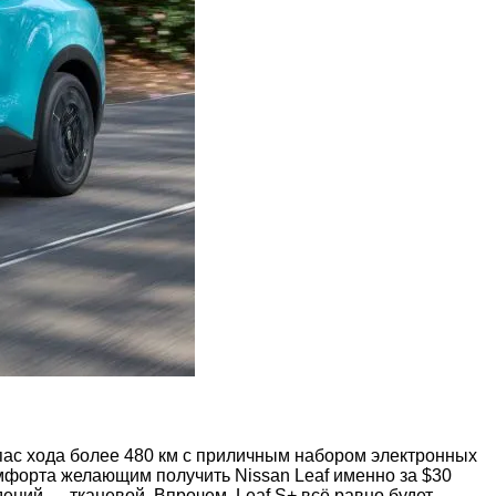
апас хода более 480 км с приличным набором электронных
омфорта желающим получить Nissan Leaf именно за $30
ений — тканевой. Впрочем, Leaf S+ всё равно будет