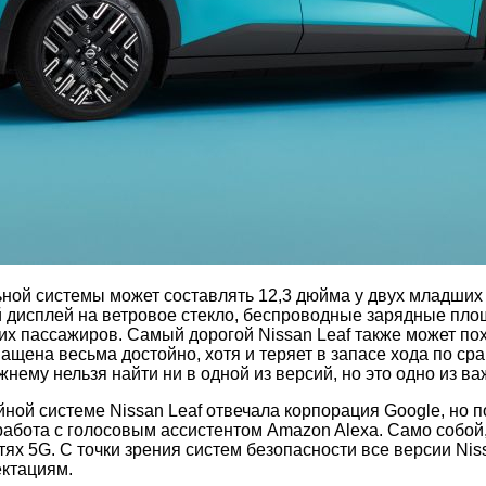
ой системы может составлять 12,3 дюйма у двух младших к
 дисплей на ветровое стекло, беспроводные зарядные пл
их пассажиров. Самый дорогой Nissan Leaf также может по
нащена весьма достойно, хотя и теряет в запасе хода по с
ежнему нельзя найти ни в одной из версий, но это одно из 
й системе Nissan Leaf отвечала корпорация Google, но по
работа с голосовым ассистентом Amazon Alexa. Само собой
ях 5G. С точки зрения систем безопасности все версии Nis
ектациям.