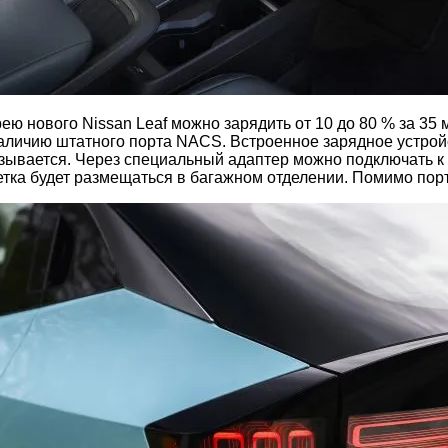
ею нового Nissan Leaf можно зарядить от 10 до 80 % за 35
наличию штатного порта NACS. Встроенное зарядное устрой
казывается. Через специальный адаптер можно подключать 
зетка будет размещаться в багажном отделении. Помимо по