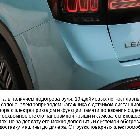
тать наличием подогрева руля, 19-дюймовых легкосплавных 
салона, электроприводом багажника с датчиком дистанцион
пора с электроприводом и функции памяти положения сиден
ктрохромное стекло панорамной крыши и самозатемняющееся
ях, но за доплату его можно дополнить и системой обогрева
доставку машины до дилера. Отгрузка товарных электромоб