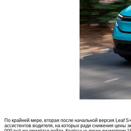
По крайней мере, вторая после начальной версия Leaf S
ассистентов водителя, на которых ради снижения цены э
000 всё же придётся пойти. Колёсные диски диаметром 1