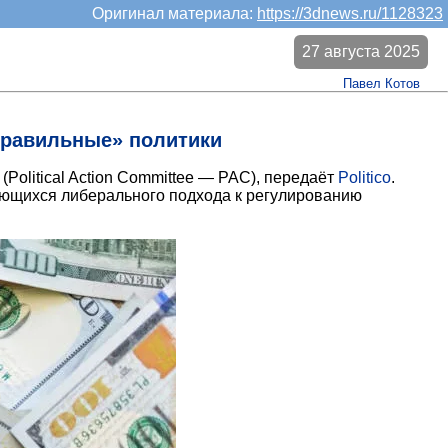
Оригинал материала:
https://3dnews.ru/1128323
27 августа 2025
Павел Котов
правильные» политики
olitical Action Committee — PAC), передаёт
Politico
.
ающихся либерального подхода к регулированию