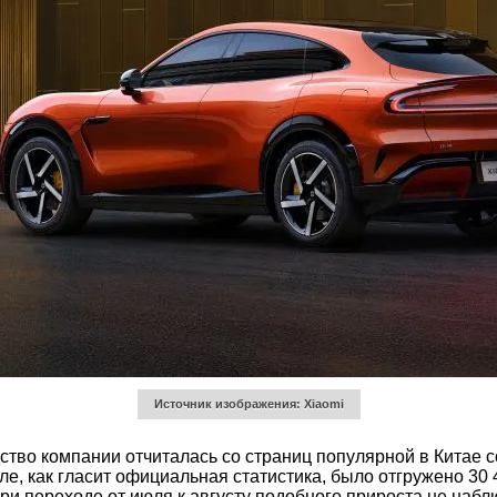
Источник изображения: Xiaomi
дство компании отчиталась со страниц популярной в Китае 
ле, как гласит официальная статистика, было отгружено 30
и переходе от июля к августу подобного прироста не наблю