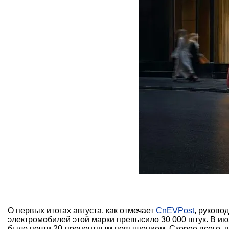
О первых итогах августа, как отмечает
CnEVPost
, руково
электромобилей этой марки превысило 30 000 штук. В ию
было почти 20-процентным повышением. Скорее всего, пр