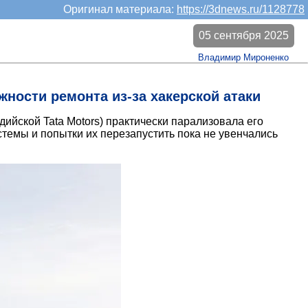
Оригинал материала:
https://3dnews.ru/1128778
05 сентября 2025
Владимир Мироненко
ности ремонта из-за хакерской атаки
ийской Tata Motors) практически парализовала его
темы и попытки их перезапустить пока не увенчались