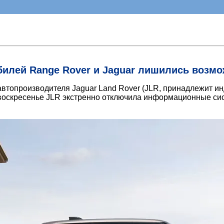
лей Range Rover и Jaguar лишились возмож
топроизводителя Jaguar Land Rover (JLR, принадлежит инд
 воскресенье JLR экстренно отключила информационные сис