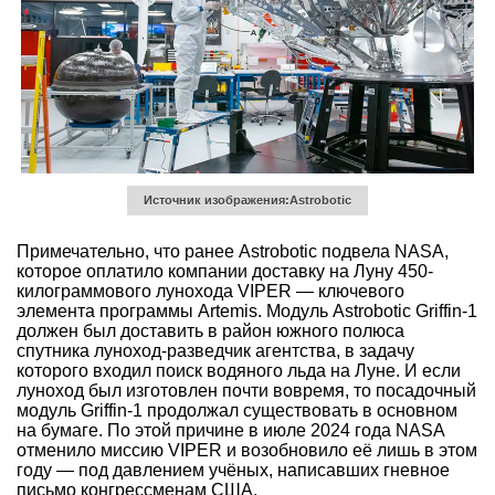
Источник изображения:Astrobotic
Примечательно, что ранее Astrobotic подвела NASA,
которое оплатило компании доставку на Луну 450-
килограммового лунохода VIPER — ключевого
элемента программы Artemis. Модуль Astrobotic Griffin-1
должен был доставить в район южного полюса
спутника луноход-разведчик агентства, в задачу
которого входил поиск водяного льда на Луне. И если
луноход был изготовлен почти вовремя, то посадочный
модуль Griffin-1 продолжал существовать в основном
на бумаге. По этой причине в июле 2024 года NASA
отменило миссию VIPER и возобновило её лишь в этом
году — под давлением учёных, написавших гневное
письмо конгрессменам США.