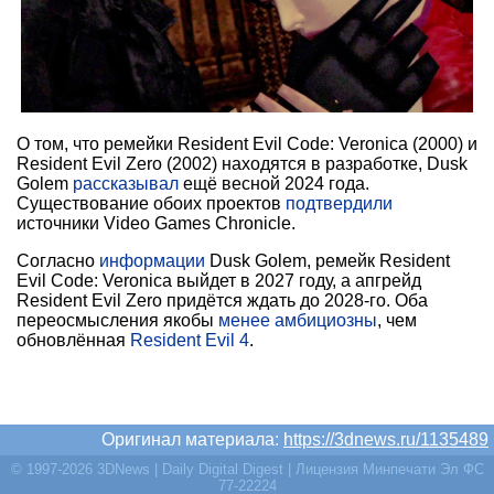
О том, что ремейки Resident Evil Code: Veronica (2000) и
Resident Evil Zero (2002) находятся в разработке, Dusk
Golem
рассказывал
ещё весной 2024 года.
Существование обоих проектов
подтвердили
источники Video Games Chronicle.
Согласно
информации
Dusk Golem, ремейк Resident
Evil Code: Veronica выйдет в 2027 году, а апгрейд
Resident Evil Zero придётся ждать до 2028-го. Оба
переосмысления якобы
менее амбициозны
, чем
обновлённая
Resident Evil 4
.
Оригинал материала:
https://3dnews.ru/1135489
© 1997-2026 3DNews | Daily Digital Digest | Лицензия Минпечати Эл ФС
77-22224