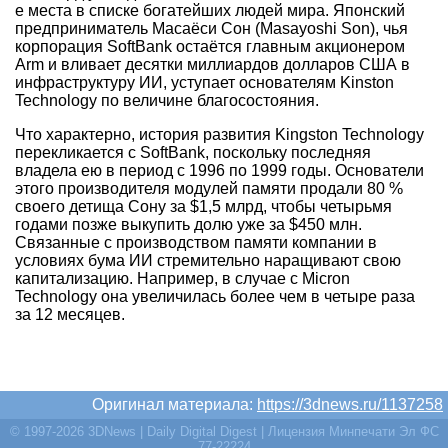
е места в списке богатейших людей мира. Японский
предприниматель Масаёси Сон (Masayoshi Son), чья
корпорация SoftBank остаётся главным акционером
Arm и вливает десятки миллиардов долларов США в
инфраструктуру ИИ, уступает основателям Kinston
Technology по величине благосостояния.
Что характерно, история развития Kingston Technology
перекликается с SoftBank, поскольку последняя
владела ею в период с 1996 по 1999 годы. Основатели
этого производителя модулей памяти продали 80 %
своего детища Сону за $1,5 млрд, чтобы четырьмя
годами позже выкупить долю уже за $450 млн.
Связанные с производством памяти компании в
условиях бума ИИ стремительно наращивают свою
капитализацию. Например, в случае с Micron
Technology она увеличилась более чем в четыре раза
за 12 месяцев.
Оригинал материала:
https://3dnews.ru/1137258
© 1997-2026 3DNews | Daily Digital Digest | Лицензия Минпечати Эл ФС
77-22224