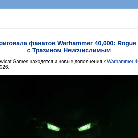
риговала фанатов Warhammer 40,000: Rogue T
с Тразином Неисчислимым
Owlcat Games находятся и новые дополнения к
Warhammer 40
026.