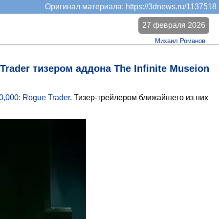
Оригинал материала:
https://3dnews.ru/1137518
27 февраля 2026
Михаил Романов
rader тизером аддона The Infinite Museion
,000: Rogue Trader
. Тизер-трейлером ближайшего из них