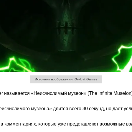
Источник изображения: Owlcat Games
 называется «Неисчислимый музеон» (The Infinite Museion
исчислимого музеона» длится всего 30 секунд, но даёт ус
в в комментариях, которые уже представляют возможные в