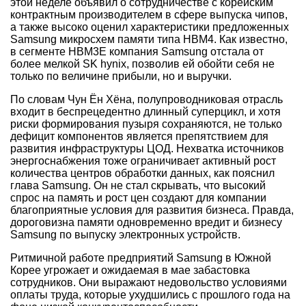
этой неделе объявил о сотрудничестве с корейским
контрактным производителем в сфере выпуска чипов,
а также высоко оценил характеристики предложенных
Samsung микросхем памяти типа HBM4. Как известно,
в сегменте HBM3E компания Samsung отстала от
более мелкой SK hynix, позволив ей обойти себя не
только по величине прибыли, но и выручки.
По словам Чун Ён Хёна, полупроводниковая отрасль
входит в беспрецедентно длинный суперцикл, и хотя
риски формирования пузыря сохраняются, не только
дефицит компонентов является препятствием для
развития инфраструктуры ЦОД. Нехватка источников
энергоснабжения тоже ограничивает активный рост
количества центров обработки данных, как пояснил
глава Samsung. Он не стал скрывать, что высокий
спрос на память и рост цен создают для компании
благоприятные условия для развития бизнеса. Правда,
дороговизна памяти одновременно вредит и бизнесу
Samsung по выпуску электронных устройств.
Ритмичной работе предприятий Samsung в Южной
Корее угрожает и ожидаемая в мае забастовка
сотрудников. Они выражают недовольство условиями
оплаты труда, которые ухудшились с прошлого года на