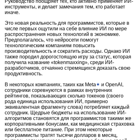
Руководство поощряет тех, кто активно применяет ИИ-
инструменты, и делает замечания тем, кто работает
иначе.
Это новая реальность для программистов, которые в
числе первых ощутили на себе влияние ИИ по мере
распространения новых технологий в экономике.
Предполагалось, что нейросети помогут
технологическим компаниям повысить
производительность и сократить расходы. Однако ИИ
также породил дорогостоящую игру за статус, которая
получила название «tokenmaxxing», среди ИИ-
разработчиков, отчаянно стремящихся доказать свою
продуктивность.
В некоторых компаниях, таких как Meta
✴
и OpenAI,
сотрудники соревнуются в рамках внутренних
рейтингов, показывающих сколько токенов (своего
рода единица использования ИИ, примерно
эквивалентная фрагменту слова) потребляет каждый
сотрудник. Щедрые бюджеты на использование ИИ-
алгоритмов становятся для программистов такими же
корпоративными бонусами, как медицинская страховка
или бесплатное питание. При этом некоторые
программисты тратят тысячи долларов в месяц,