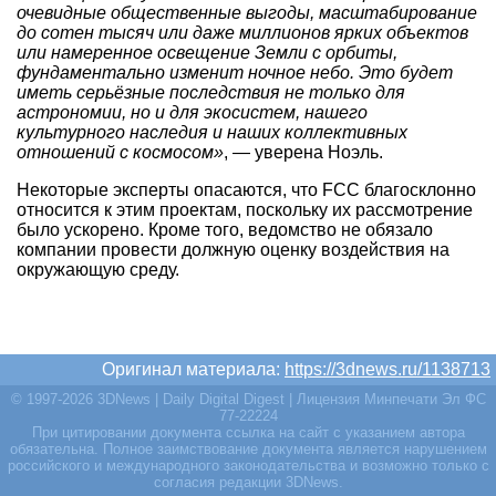
очевидные общественные выгоды, масштабирование
до сотен тысяч или даже миллионов ярких объектов
или намеренное освещение Земли с орбиты,
фундаментально изменит ночное небо. Это будет
иметь серьёзные последствия не только для
астрономии, но и для экосистем, нашего
культурного наследия и наших коллективных
отношений с космосом»
, — уверена Ноэль.
Некоторые эксперты опасаются, что FCC благосклонно
относится к этим проектам, поскольку их рассмотрение
было ускорено. Кроме того, ведомство не обязало
компании провести должную оценку воздействия на
окружающую среду.
Оригинал материала:
https://3dnews.ru/1138713
© 1997-2026 3DNews | Daily Digital Digest | Лицензия Минпечати Эл ФС
77-22224
При цитировании документа ссылка на сайт с указанием автора
обязательна. Полное заимствование документа является нарушением
российского и международного законодательства и возможно только с
согласия редакции 3DNews.