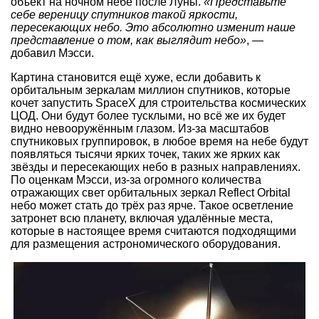
объект на ночном небе после Луны.
«Представьте
себе вереницу спутников такой яркости,
пересекающих небо. Это абсолютно изменит наше
представление о том, как выглядит небо»
, —
добавил Мэсси.
Картина становится ещё хуже, если добавить к
орбитальным зеркалам миллион спутников, которые
кочет запустить SpaceX для строительства космических
ЦОД. Они будут более тусклыми, но всё же их будет
видно невооружённым глазом. Из-за масштабов
спутниковых группировок, в любое время на небе будут
появляться тысячи ярких точек, таких же ярких как
звёзды и пересекающих небо в разных направлениях.
По оценкам Мэсси, из-за огромного количества
отражающих свет орбитальных зеркал Reflect Orbital
небо может стать до трёх раз ярче. Такое осветление
затронет всю планету, включая удалённые места,
которые в настоящее время считаются подходящими
для размещения астрономического оборудования.