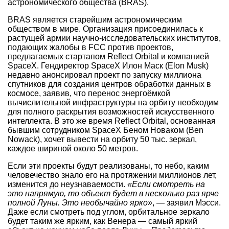
астрономического общества (BRAS).
BRAS является старейшим астрономическим
обществом в мире. Организация присоединилась к
растущей армии научно-исследовательских институтов,
подающих жалобы в FCC против проектов,
предлагаемых стартапом Reflect Orbital и компанией
SpaceX. Гендиректор SpaceX Илон Маск (Elon Musk)
недавно анонсировал проект по запуску миллиона
спутников для создания центров обработки данных в
космосе, заявив, что перенос энергоёмкой
вычислительной инфраструктуры на орбиту необходим
для полного раскрытия возможностей искусственного
интеллекта. В это же время Reflect Orbital, основанная
бывшим сотрудником SpaceX Беном Новаком (Ben
Nowack), хочет вывести на орбиту 50 тыс. зеркал,
каждое шириной около 50 метров.
Если эти проекты будут реализованы, то небо, каким
человечество знало его на протяжении миллионов лет,
изменится до неузнаваемости.
«Если смотреть на
это напрямую, то объект будет в несколько раз ярче
полной Луны. Это необычайно ярко»
, — заявил Мэсси.
Даже если смотреть под углом, орбитальное зеркало
будет таким же ярким, как Венера — самый яркий