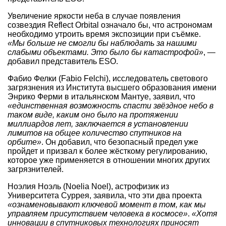
Увеличение яркости неба в случае появления
созвездия Reflect Orbital означало бы, что астрономам
необходимо утроить время экспозиции при съёмке.
«Мы больше не смогли бы наблюдать за нашими
слабыми объектами. Это было бы катастрофой»
, —
добавил представитель ESO.
Фабио Фелки (Fabio Felchi), исследователь светового
загрязнения из Института высшего образования имени
Энрико Ферми в итальянском Мантуе, заявил, что
«единственная возможность спасти звёздное небо в
таком виде, каким оно было на протяжении
миллиардов лет, заключается в установлении
лимитов на общее количество спутников на
орбите»
. Он добавил, что безопасный предел уже
пройдет и призвал к более жёсткому регулированию,
которое уже применяется в отношении многих других
загрязнителей.
Ноэлия Ноэль (Noelia Noel), астрофизик из
Университета Суррея, заявила, что эти два проекта
«ознаменовывают ключевой момент в том, как мы
управляем присутствием человека в космосе»
.
«Хотя
инновации в спутниковых технологиях приносят