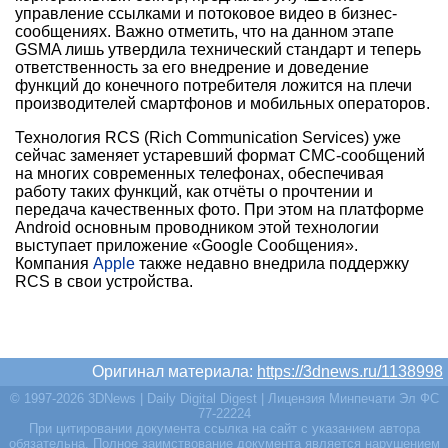
управление ссылками и потоковое видео в бизнес-
сообщениях. Важно отметить, что на данном этапе
GSMA лишь утвердила технический стандарт и теперь
ответственность за его внедрение и доведение
функций до конечного потребителя ложится на плечи
производителей смартфонов и мобильных операторов.
Технология RCS (Rich Communication Services) уже
сейчас заменяет устаревший формат СМС-сообщений
на многих современных телефонах, обеспечивая
работу таких функций, как отчёты о прочтении и
передача качественных фото. При этом на платформе
Android основным проводником этой технологии
выступает приложение «Google Сообщения».
Компания
Apple
также недавно внедрила поддержку
RCS в свои устройства.
Оригинал материала:
https://3dnews.ru/1138998
© 1997-2026 3DNews | Daily Digital Digest | Лицензия Минпечати Эл ФС
77-22224
При цитировании документа ссылка на сайт с указанием автора
обязательна. Полное заимствование документа является нарушением