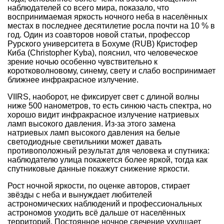
наблюдателей со всего мира, показало, что
воспринимаемая яркость ночного неба в населённых
местах в последнее десятилетие росла почти на 10 % в
год. Один из соавторов новой статьи, профессор
Рурского университета в Бохуме (RUB) Кристофер
Киба (Christopher Kyba), пояснил, что человеческое
зрение ночью особенно чувствительно к
коротковолновому, синему, свету и слабо воспринимает
ближнее инфракрасное излучение.
VIIRS, наоборот, не фиксирует свет с длиной волны
ниже 500 нанометров, то есть синюю часть спектра, но
хорошо видит инфракрасное излучение натриевых
ламп высокого давления. Из-за этого замена
натриевых ламп высокого давления на белые
светодиодные светильники может давать
противоположный результат для человека и спутника:
наблюдателю улица покажется более яркой, тогда как
спутниковые данные покажут снижение яркости.
Рост ночной яркости, по оценке авторов, стирает
звёзды с неба и вынуждает любителей
астрономических наблюдений и профессиональных
астрономов уходить всё дальше от населённых
территорий. Постоянное ночное свечение ухудшает