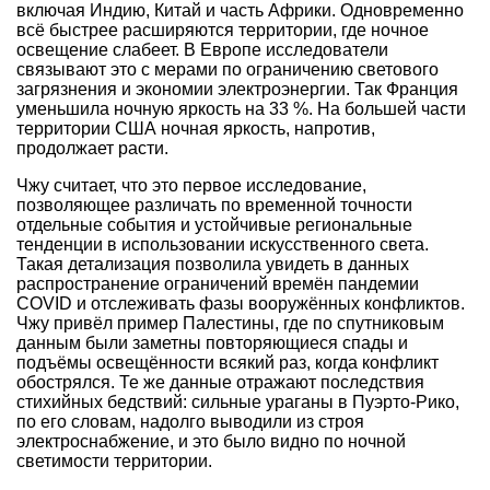
включая Индию, Китай и часть Африки. Одновременно
всё быстрее расширяются территории, где ночное
освещение слабеет. В Европе исследователи
связывают это с мерами по ограничению светового
загрязнения и экономии электроэнергии. Так Франция
уменьшила ночную яркость на 33 %. На большей части
территории США ночная яркость, напротив,
продолжает расти.
Чжу считает, что это первое исследование,
позволяющее различать по временной точности
отдельные события и устойчивые региональные
тенденции в использовании искусственного света.
Такая детализация позволила увидеть в данных
распространение ограничений времён пандемии
COVID и отслеживать фазы вооружённых конфликтов.
Чжу привёл пример Палестины, где по спутниковым
данным были заметны повторяющиеся спады и
подъёмы освещённости всякий раз, когда конфликт
обострялся. Те же данные отражают последствия
стихийных бедствий: сильные ураганы в Пуэрто-Рико,
по его словам, надолго выводили из строя
электроснабжение, и это было видно по ночной
светимости территории.