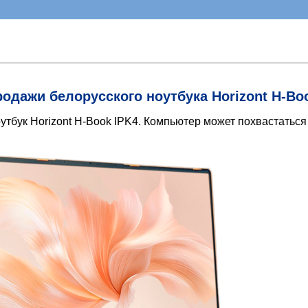
одажи белорусского ноутбука Horizont H-Boo
тбук Horizont H-Book IPK4. Компьютер может похвастатьс