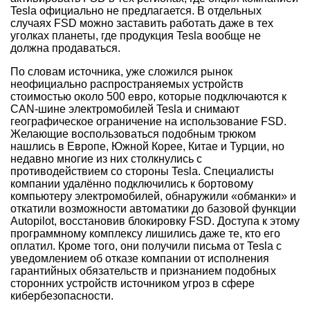
Tesla официально не предлагается. В отдельных
случаях FSD можно заставить работать даже в тех
уголках планеты, где продукция Tesla вообще не
должна продаваться.
По словам источника, уже сложился рынок
неофициально распространяемых устройств
стоимостью около 500 евро, которые подключаются к
CAN-шине электромобилей Tesla и снимают
географическое ограничение на использование FSD.
Желающие воспользоваться подобным трюком
нашлись в Европе, Южной Корее, Китае и Турции, но
недавно многие из них столкнулись с
противодействием со стороны Tesla. Специалисты
компании удалённо подключились к бортовому
компьютеру электромобилей, обнаружили «обманки» и
откатили возможности автоматики до базовой функции
Autopilot, восстановив блокировку FSD. Доступа к этому
программному комплексу лишились даже те, кто его
оплатил. Кроме того, они получили письма от Tesla с
уведомлением об отказе компании от исполнения
гарантийных обязательств и признанием подобных
сторонних устройств источником угроз в сфере
кибербезопасности.