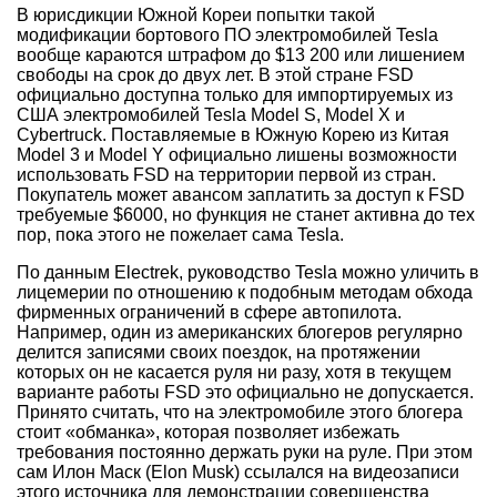
В юрисдикции Южной Кореи попытки такой
модификации бортового ПО электромобилей Tesla
вообще караются штрафом до $13 200 или лишением
свободы на срок до двух лет. В этой стране FSD
официально доступна только для импортируемых из
США электромобилей Tesla Model S, Model X и
Cybertruck. Поставляемые в Южную Корею из Китая
Model 3 и Model Y официально лишены возможности
использовать FSD на территории первой из стран.
Покупатель может авансом заплатить за доступ к FSD
требуемые $6000, но функция не станет активна до тех
пор, пока этого не пожелает сама Tesla.
По данным Electrek, руководство Tesla можно уличить в
лицемерии по отношению к подобным методам обхода
фирменных ограничений в сфере автопилота.
Например, один из американских блогеров регулярно
делится записями своих поездок, на протяжении
которых он не касается руля ни разу, хотя в текущем
варианте работы FSD это официально не допускается.
Принято считать, что на электромобиле этого блогера
стоит «обманка», которая позволяет избежать
требования постоянно держать руки на руле. При этом
сам Илон Маск (Elon Musk) ссылался на видеозаписи
этого источника для демонстрации совершенства