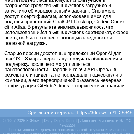
марта подверглась взлому, а используемое в
разработке средство GitHub Actions загрузило и
запустило её «вредоносный» вариант. Оно имело
доступ к сертификатам, использовавшимся для
подписи приложений ChatGPT Desktop, Codex, Codex-
cli и Atlas. В результате анализа выяснилось, что
использовавшийся в GitHub Actions сертификат, скорее
всего, не был похищен с помощью вредоносной
полезной нагрузки.
Старые версии десктопных приложений OpenAI для
macOS с 8 марта перестанут получать обновления и
поддержку, после чего могут лишиться
работоспособности. Пароли и ключи API OpenAI в
результате инцидента не пострадали, подчеркнули в
компании, а его первопричиной оказалась неверная
конфигурация GitHub Actions, которую уже исправили.
Оригинал материала:
https://3dnews.ru/1139848
© 1997-2026 3DNews | Daily Digital Digest | Лицензия Минпечати Эл ФС
77-22224
При цитировании документа ссылка на сайт с указанием автора