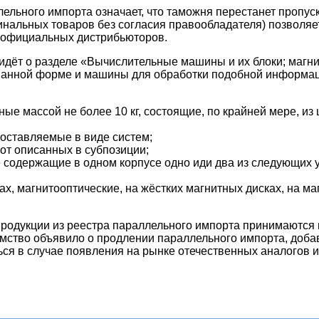
ельного импорта означает, что
таможня перестанет пропуск
инальных товаров без согласия правообладателя) позволя
 официальных дистрибьюторов.
 идёт о разделе «Вычислительные машины и их блоки; маг
ванной форме и машины для обработки подобной информаци
е массой не более 10 кг, состоящие, по крайней мере, из 
оставляемые в виде систем;
 от описанных в субпозиции;
 содержащие в одном корпусе одно иди два из следующих у
х, магнитооптические, на жёстких магнитных дисках, на ма
родукции из реестра параллельного импорта принимаются н
мство объявило о продлении параллельного импорта, добави
ться в случае появления на рынке отечественных аналогов 