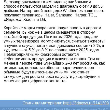
Samsung, указывают в «М.видео»; наибольшим
спросом пользуются модели с диагональю от 40 до 55
дюймов. На торговой площадке Wildberries чаще всего
покупают телевизоры Haier, Samsung, Harper, TCL,
«Яндекс», Xiaomi и LG.
Корейские марки сохраняют популярность в дорогом
сегменте, рынок же в целом смещается в сторону
китайской продукции. По итогам 2026 года продажи
умных телевизоров могут снизиться, считают эксперты:
в лучшем случае негативная динамика составит 2 %, в
худшем — от 5 % до 8 % по сравнению с 2025 годом.
Неблагоприятными факторами остаются
себестоимость продукции и ключевая ставка. Тем не
менее в перспективе ближайших 2–3 лет россияне, как
ожидается, полностью обновят парк телевизоров —
обычные будут вытеснены умными, что станет
стимулом для роста спроса на услуги дистрибуции и
монетизации цифрового контента.
Оригинал материала:
https://3dnews.ru/1141309
© 1997-2026 3DNews | Daily Digital Digest | Лицензия Минпечати Эл ФС