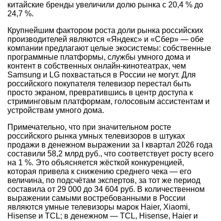
китайские бренды увеличили долю рынка с 20,4 % до
24,7 %.
Крупнейшим фактором роста доли рынка российских
производителей являются «Яндекс» и «Сбер» — обе
компании предлагают целые экосистемы: собственные
программные платформы, службы умного дома и
контент в собственных онлайн-кинотеатрах, чем
Samsung и LG похвастаться в России не могут. Для
российского покупателя телевизор перестал быть
просто экраном, превратившись в центр доступа к
стриминговым платформам, голосовым ассистентам и
устройствам умного дома.
Примечательно, что при значительном росте
российского рынка умных телевизоров в штуках
продажи в денежном выражении за I квартал 2026 года
составили 58,2 млрд руб., что соответствует росту всего
на 1 %. Это объясняется жёсткой конкуренцией,
которая привела к снижению среднего чека — его
величина, по подсчётам экспертов, за тот же период
составила от 29 000 до 34 604 руб. В количественном
выражении самыми востребованными в России
являются умные телевизоры марок Haier, Xiaomi,
Hisense и TCL; в денежном — TCL, Hisense, Haier и