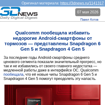
Оригинал материала:
https://3dnews.ru/1141317
07 мая 2026
Павел Котов
Qualcomm пообещала избавить
недорогие Android-смартфоны от
тормозов — представлены Snapdragon 6
Gen 5 и Snapdragon 4 Gen 5
За последние годы Android-смартфоны среднего
ценового сегмента показали значительный прогресс, но
так и не избавились от своего главного недостатка —
медленной работы даже в интерфейсе ОС. Qualcomm
пообещала
, что её новые чипы Snapdragon 6 Gen 5 и
Snapdragon 4 Gen 5 помогут преодолеть эту напасть.