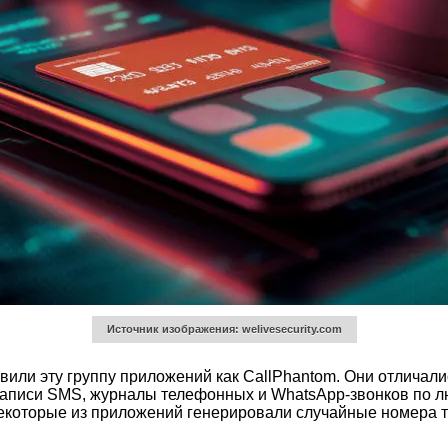
Источник изображения: welivesecurity.com
вили эту группу приложений как CallPhantom. Они отличали
записи SMS, журналы телефонных и WhatsApp-звонков по л
оторые из приложений генерировали случайные номера те