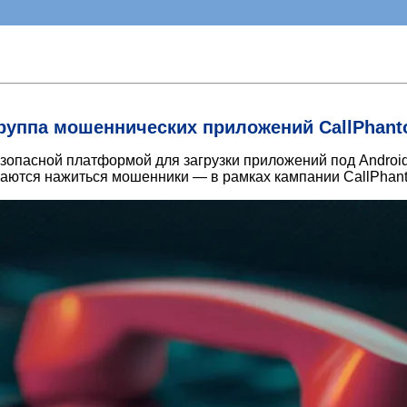
руппа мошеннических приложений CallPhant
зопасной платформой для загрузки приложений под Android
таются нажиться мошенники — в рамках кампании CallPhanto