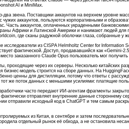
nshot AI и MiniMax.
дно-два звена. Поставщики аккаунтов на верхнем уровне ма
с чужих аккаунтов, пользуются корпоративными и образова
ас. Часть аккаунтов, оплаченных украденными банковскими
траны Африки и Латинской Америки и нанимают людей для
dcoin, где сканы радужной оболочки глаза, собранные у 
сследователи из CISPA Helmholtz Center for Information S
твует фактической. Доступ, продававшийся как «Gemini-2.5»
место заказанного Claude Opus пользователь мог получить 
ы, проходящие через их серверы. Несколько китайских разр
ая бизнес-модель строится на сборе данных. На HuggingF
бенно ценны для дистилляции, потому что ответы с рассуж
тот же поток данных с меньшими усилиями: платящие пол
зработчики часто передают ИИ-агентам фрагменты закрытого
 фактически отправляет внутренние данные стороннему сер
ании отправили исходный код в ChatGPT и тем самым раск
контролируемых из Китая, в сентябре и затем последователь
ородила отдельный рынок её обхода, а не остановила неса