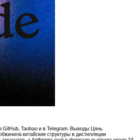
з GitHub, Taobao и в Telegram. Выводы Цянь
обвинила китайские структуры в дистилляции
ккаунтов, а Anthropic ещё в феврале выявила около 24