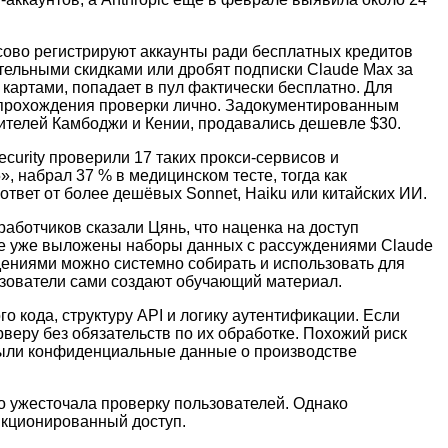
ссово регистрируют аккаунты ради бесплатных кредитов
тельными скидками или дробят подписки Claude Max за
 картами, попадает в пул фактически бесплатно. Для
 прохождения проверки лично. Задокументированным
жителей Камбоджи и Кении, продавались дешевле $30.
ecurity проверили 17 таких прокси-сервисов и
, набрал 37 % в медицинском тесте, тогда как
ответ от более дешёвых Sonnet, Haiku или китайских ИИ.
аботчиков сказали Цянь, что наценка на доступ
ace уже выложены наборы данных с рассуждениями Claude
дениями можно системно собирать и использовать для
ьзователи сами создают обучающий материал.
 кода, структуру API и логику аутентификации. Если
веру без обязательств по их обработке. Похожий риск
рыли конфиденциальные данные о производстве
но ужесточала проверку пользователей. Однако
нкционированный доступ.