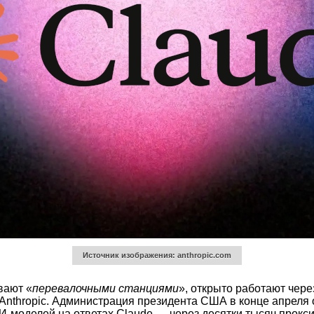
Источник изображения: anthropic.com
вают «
перевалочными станциями
», открыто работают чере
nthropic. Администрация президента США в конце апреля 
оделей на ответах Claude — через десятки тысяч прокси-а