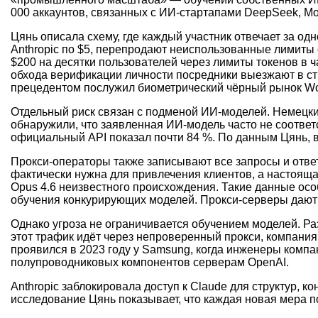
000 аккаунтов, связанных с ИИ-стартапами DeepSeek, Moo
Цянь описала схему, где каждый участник отвечает за о
Anthropic по $5, перепродают неиспользованные лимиты 
$200 на десятки пользователей через лимиты токенов в ч
обхода верификации личности посредники выезжают в с
прецедентом послужил биометрический чёрный рынок Worl
Отдельный риск связан с подменой ИИ-моделей. Немецкие и
обнаружили, что заявленная ИИ-модель часто не соответс
официальный API показал почти 84 %. По данным Цянь, в
Прокси-операторы также записывают все запросы и ответ
фактически нужна для привлечения клиентов, а настоящ
Opus 4.6 неизвестного происхождения. Такие данные осо
обучения конкурирующих моделей. Прокси-серверы дают 
Однако угроза не ограничивается обучением моделей. Ра
этот трафик идёт через непроверенный прокси, компания
проявился в 2023 году у Samsung, когда инженеры комп
полупроводниковых компонентов серверам OpenAI.
Anthropic заблокировала доступ к Claude для структур, 
исследование Цянь показывает, что каждая новая мера п