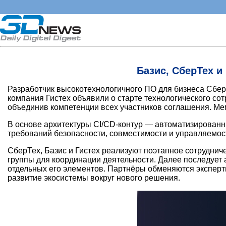
Базис, СберТех и
Разработчик высокотехнологичного ПО для бизнеса Сбе
компания Гистех объявили о старте технологического со
объединив компетенции всех участников соглашения. М
В основе архитектуры CI/CD-контур — автоматизированны
требований безопасности, совместимости и управляемос
СберТех, Базис и Гистех реализуют поэтапное сотрудни
группы для координации деятельности. Далее последует
отдельных его элементов. Партнёры обменяются эксперти
развитие экосистемы вокруг нового решения.