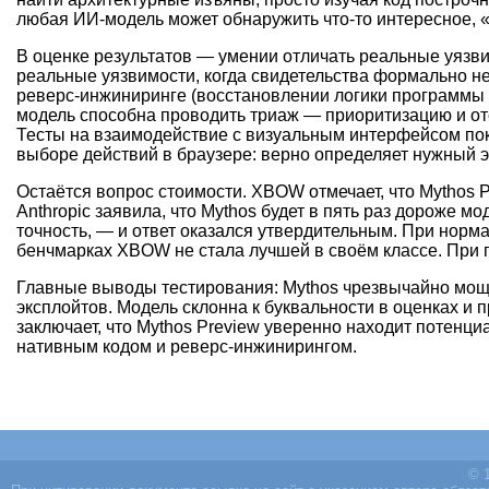
любая ИИ-модель может обнаружить что-то интересное, 
В оценке результатов — умении отличать реальные уязв
реальные уязвимости, когда свидетельства формально не
реверс-инжиниринге (восстановлении логики программы б
модель способна проводить триаж — приоритизацию и отс
Тесты на взаимодействие с визуальным интерфейсом пока
выборе действий в браузере: верно определяет нужный э
Остаётся вопрос стоимости. XBOW отмечает, что Mythos P
Anthropic заявила, что Mythos будет в пять раз дороже
точность, — и ответ оказался утвердительным. При норма
бенчмарках XBOW не стала лучшей в своём классе. При п
Главные выводы тестирования: Mythos чрезвычайно мощн
эксплойтов. Модель склонна к буквальности в оценках и
заключает, что Mythos Preview уверенно находит потенци
нативным кодом и реверс-инжинирингом.
© 1