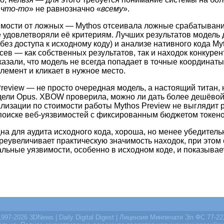
«
что-то
» не равнозначно «
всему
».
имости от ложных — Mythos отсеивала ложные срабатывани
 удовлетворяли её критериям. Лучших результатов модель 
ез доступа к исходному коду) и анализе нативного кода My
ев — как собственных результатов, так и находок конкурен
зали, что модель не всегда попадает в точные координаты
лемент и кликает в нужное место.
review — не просто очередная модель, а настоящий титан, н
 модели Opus. XBOW проверила, можно ли дать более дешёв
лизации по стоимости работы Mythos Preview не выглядит р
оиске веб-уязвимостей с фиксированным бюджетом токенов 
а для аудита исходного кода, хороша, но менее убедител
 преувеличивает практическую значимость находок, при это
альные уязвимости, особенно в исходном коде, и показывае
997-2026 3DNews | Daily Digital Digest | Лицензия Минпечати Эл ФС 77-2