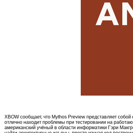
XBOW сообщает, что Mythos Preview представляет собо
отлично находит проблемы при тестировании на работающ
американский учёный в области информатики Гэри Макгро
найти архитектурные изъяны, просто изучая код построч