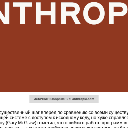
Источник изображения: anthropic.com
й существенный шаг вперёд по сравнению со всеми сущест
ей системе с доступом к исходному коду, но хуже справляе
у (Gary McGraw) отметил, что ошибки в работе программ во
но, нельзя — для этого требуется понимание системы на бо