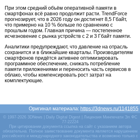
При этом средний объём оперативной памяти в
смартфонах всё равно продолжит расти. TrendForce
прогнозирует, что в 2026 году он достигнет 8,5 Гбайт,
что примерно на 10 % больше по сравнению с
прошлым годом. Главная причина — постепенное
исчезновение с рынка устройств с 2 и 3 Гбайт памяти.
Аналитики предупреждают, что давление на отрасль
сохранится и в ближайшие кварталы. Производителям
смартфонов придётся активнее оптимизировать
программное обеспечение, снижать потребление
памяти приложениями и переносить часть сервисов в
облако, чтобы компенсировать рост затрат на
комплектующие.
Оригинал материала:
https://3dnews.ru/1141855
© 1997-2026 3DNews | Daily Digital Digest | Лицензия Минпечати Эл ФС
77-22224
При цитировании документа ссылка на сайт с указанием автора
обязательна. Полное заимствование документа является нарушением
российского и международного законодательства и возможно только с