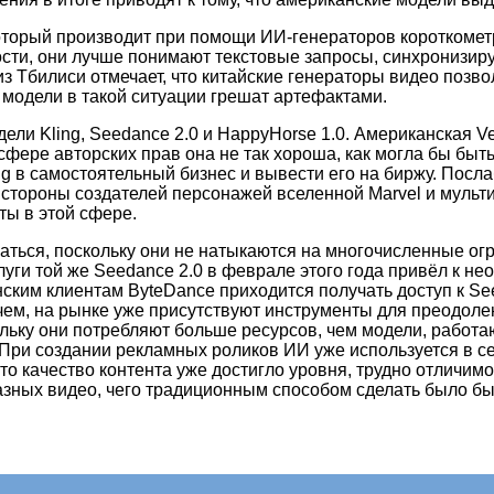
, который производит при помощи ИИ-генераторов коротком
ности, они лучше понимают текстовые запросы, синхронизир
 Тбилиси отмечает, что китайские генераторы видео позво
 модели в такой ситуации грешат артефактами.
и Kling, Seedance 2.0 и HappyHorse 1.0. Американская Veo
 сфере авторских прав она не так хороша, как могла бы быт
ing в самостоятельный бизнес и вывести его на биржу. По
 стороны создателей персонажей вселенной Marvel и мульт
ты в этой сфере.
аться, поскольку они не натыкаются на многочисленные ог
уги той же Seedance 2.0 в феврале этого года привёл к не
ским клиентам ByteDance приходится получать доступ к Se
чем, на рынке уже присутствуют инструменты для преодо
ольку они потребляют больше ресурсов, чем модели, работа
. При создании рекламных роликов ИИ уже используется в с
о качество контента уже достигло уровня, трудно отличимо
разных видео, чего традиционным способом сделать было бы