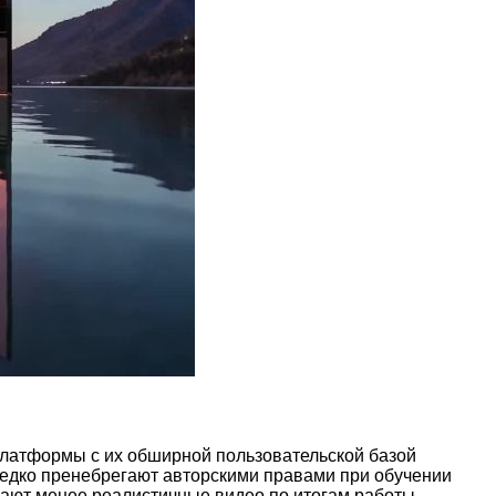
платформы с их обширной пользовательской базой
редко пренебрегают авторскими правами при обучении
дают менее реалистичные видео по итогам работы.