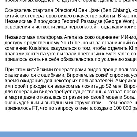
Основатель стартапа Director AI Бен Цзян (Ben Chiang)
китайских генераторов видео в качестве работы. В част
Независимый продюсер Георгий Размадзе (George Won) из
освещения и чёткости лица персонажей, тогда как многие
Независимая платформа Arena высоко оценивает ИИ-модел
доступу к родственному YouTube, но из-за ограничений в
компанию Kuaishou задуматься о том, чтобы отделить Kl
правами контента уже вызвали претензии к ByteDance со
пришлось взять на себя обязательства по усилению защи
При этом китайскими генераторами видео проще пользов
сталкиваются с ошибками. Впрочем, высокий спрос на усл
время ожидания для некоторых пользователей. Американ
им порой приходится авансом выложить до $2 млн. Впро
для генерации видео требует существенных затрат, поск
в марте даже отказалась от развития своей модели Sora
очень удобным и выгодным инструментом — тем более, чт
призналось FT, что по запросу клиента создало 100 000 