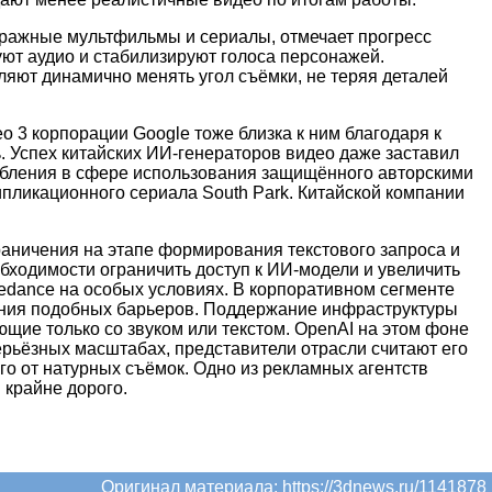
етражные мультфильмы и сериалы, отмечает прогресс
уют аудио и стабилизируют голоса персонажей.
ляют динамично менять угол съёмки, не теряя деталей
 3 корпорации Google тоже близка к ним благодаря к
ь. Успех китайских ИИ-генераторов видео даже заставил
слабления в сфере использования защищённого авторскими
ипликационного сериала South Park. Китайской компании
раничения на этапе формирования текстового запроса и
обходимости ограничить доступ к ИИ-модели и увеличить
edance на особых условиях. В корпоративном сегменте
ления подобных барьеров. Поддержание инфраструктуры
ющие только со звуком или текстом. OpenAI на этом фоне
ерьёзных масштабах, представители отрасли считают его
го от натурных съёмок. Одно из рекламных агентств
 крайне дорого.
Оригинал материала:
https://3dnews.ru/1141878