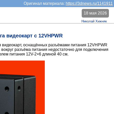
Оригинал материала:
https://3dnews.ru/1141911
18 мая 2026
Николай Хижняк
нга видеокарт с 12VHPWR
я видеокарт, оснащённых разъёмами питания 12VHPWR
а вокруг разъёма питания недостаточно для подключения
елем питания 12V-2×6 длиной 40 см.