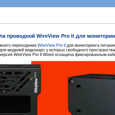
ила проводной WireView Pro II для монитори
своего переходника
WireView Pro II
для мониторинга питани
для моделей видеокарт, у которых свободного пространств
 версия WireView Pro II Wired оснащена фиксированным каб