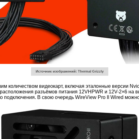
Источник изображений: Thermal Grizzly
им количеством видеокарт, включая эталонные версии Nvidia
о расположения разъёмов питания 12VHPWR и 12V-2×6 на ви
 подключения. В свою очередь WireView Pro II Wired можно