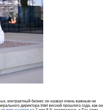
вых, контрактный бизнес он назвал очень важным не
ерального директора Intel весной прошлого года, как он
льно
повышается
на 7 или 8 % ежемесячно, и Тан этим