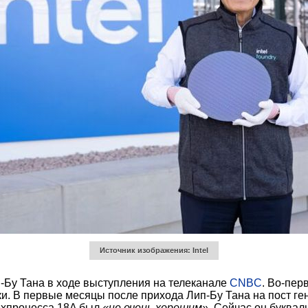
Источник изображения: Intel
-Бу Тана в ходе выступления на телеканале
CNBC
. Во-пер
ки. В первые месяцы после прихода Лип-Бу Тана на пост ген
техпроцесса 18A был
«не очень хорошим»
. Сейчас он буква