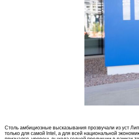
Столь амбициозные высказывания прозвучали из уст Лип
только для самой Intel, а для всей национальной экономи
признался, уровень выхода годной продукции в рамках 