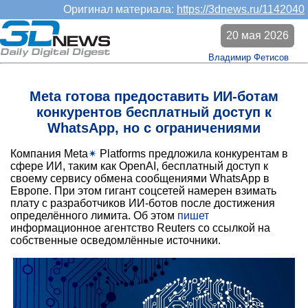
Оригинал материала:
https://3dnews.ru/1142040
20 мая 2026
Владимир Фетисов
Meta готова предоставить ИИ-ботам
конкурентов бесплатный доступ к
WhatsApp, но с ограничениями
Компания Meta
✴
Platforms предложила конкурентам в
сфере ИИ, таким как OpenAI, бесплатный доступ к
своему сервису обмена сообщениями WhatsApp в
Европе. При этом гигант соцсетей намерен взимать
плату с разработчиков ИИ-ботов после достижения
определённого лимита. Об этом
пишет
информационное агентство Reuters со ссылкой на
собственные осведомлённые источники.