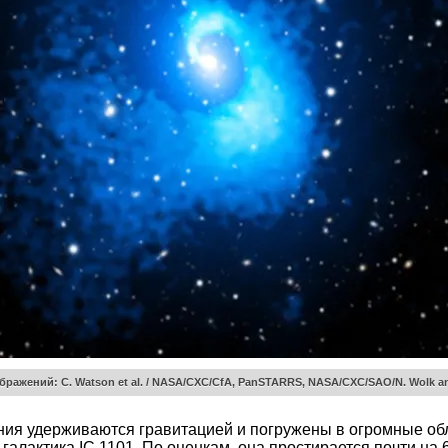
бражений: C. Watson et al. / NASA/CXC/CfA, PanSTARRS, NASA/CXC/SAO/N. Wolk a
ения удерживаются гравитацией и погружены в огромные обл
галактика IC 1101. По оценкам, она простирается почти на 