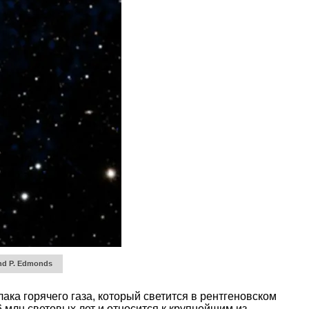
nd P. Edmonds
ака горячего газа, который светится в рентгеновском
6 млн световых лет и относится к крупнейшим из