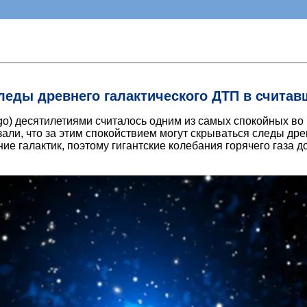
еды древнего галактического ДТП в считав
Virgo) десятилетиями считалось одним из самых спокойных 
зали, что за этим спокойствием могут скрываться следы др
ие галактик, поэтому гигантские колебания горячего газа д