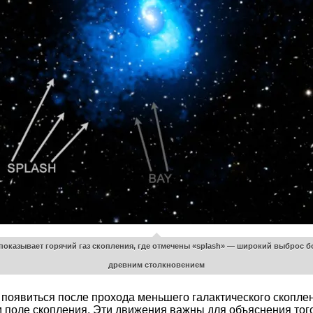
оказывает горячий газ скопления, где отмечены «splash» — широкий выброс бол
древним столкновением
появиться после прохода меньшего галактического скоплени
м поле скопления. Эти движения важны для объяснения того,