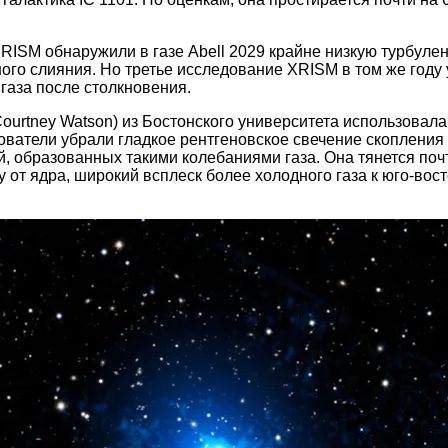
RISM обнаружили в газе Abell 2029 крайне низкую турбулен
го слияния. Но третье исследование XRISM в том же году 
газа после столкновения.
ourtney Watson) из Бостонского университета использовала
атели убрали гладкое рентгеновское свечение скопления и
 образованных такими колебаниями газа. Она тянется почти
гу от ядра, широкий всплеск более холодного газа к юго-во