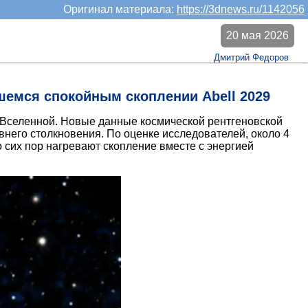
Оригинал материала:
https://3dnews.ru/1142056
20 мая 2026
Дмитрий Федоров
шемся спокойным скоплении Abell 2029
во Вселенной. Новые данные космической рентгеновской
евнего столкновения. По оценке исследователей, около 4
о сих пор нагревают скопление вместе с энергией