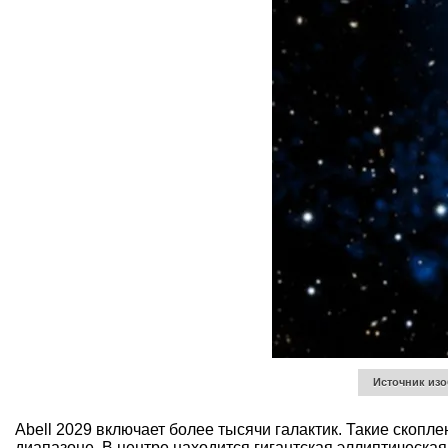
Источник изо
Abell 2029 включает более тысячи галактик. Такие скопл
диапазоне. В центре находится гигантская эллиптическая 