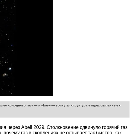
ее холодного газа — и «bay» — вогнутая структура у ядра, связанные с
я через Abell 2029. Столкновение сдвинуло горячий газ,
 почему газ в скоплениях не остывает так быстро, как