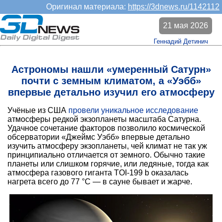
Оригинал материала:
https://3dnews.ru/1142112
21 мая 2026
Геннадий Детинич
Астрономы нашли «умеренный Сатурн»
почти с земным климатом, а «Уэбб»
впервые детально изучил его атмосферу
Учёные из США
провели уникальное исследование
атмосферы редкой экзопланеты масштаба Сатурна.
Удачное сочетание факторов позволило космической
обсерватории «Джеймс Уэбб» впервые детально
изучить атмосферу экзопланеты, чей климат не так уж
принципиально отличается от земного. Обычно такие
планеты или слишком горячие, или ледяные, тогда как
атмосфера газового гиганта TOI-199 b оказалась
нагрета всего до 77 °C — в сауне бывает и жарче.