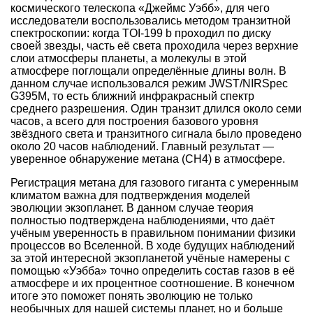
космического телескопа «Джеймс Уэбб», для чего
исследователи воспользовались методом транзитной
спектроскопии: когда TOI-199 b проходил по диску
своей звезды, часть её света проходила через верхние
слои атмосферы планеты, а молекулы в этой
атмосфере поглощали определённые длины волн. В
данном случае использовался режим JWST/NIRSpec
G395M, то есть ближний инфракрасный спектр
среднего разрешения. Один транзит длился около семи
часов, а всего для построения базового уровня
звёздного света и транзитного сигнала было проведено
около 20 часов наблюдений. Главный результат —
уверенное обнаружение метана (CH4) в атмосфере.
Регистрация метана для газового гиганта с умеренным
климатом важна для подтверждения моделей
эволюции экзопланет. В данном случае теория
полностью подтверждена наблюдениями, что даёт
учёным уверенность в правильном понимании физики
процессов во Вселенной. В ходе будущих наблюдений
за этой интересной экзопланетой учёные намерены с
помощью «Уэбба» точно определить состав газов в её
атмосфере и их процентное соотношение. В конечном
итоге это поможет понять эволюцию не только
необычных для нашей системы планет, но и больше