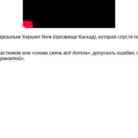
рошлым Хершел Уилк (прозвище Каскад), которая спустя пя
частников или
«снова сжечь всё дотла»
, допускать ошибки,
гранатой»
.