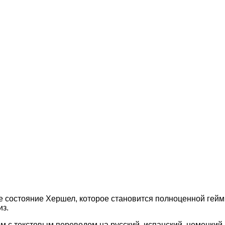
 состояние Хершел, которое становится полноценной гейм
из.
ом с текстовым переводом на русский, испанский, немецкий