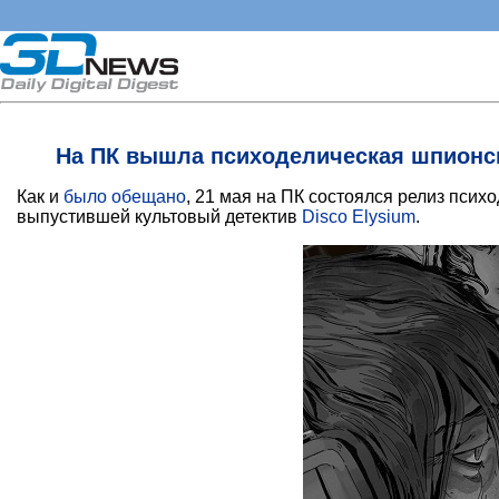
На ПК вышла психоделическая шпионская
Как и
было обещано
, 21 мая на ПК состоялся релиз псих
выпустившей культовый детектив
Disco Elysium
.