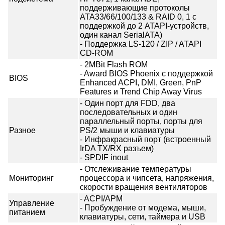
поддерживающие протоколы
ATA33/66/100/133 & RAID 0, 1 с
поддержкой до 2 ATAPI-устройств,
один канал SerialATA)
- Поддержка LS-120 / ZIP / ATAPI
CD-ROM
- 2MBit Flash ROM
- Award BIOS Phoenix с поддержкой
BIOS
Enhanced ACPI, DMI, Green, PnP
Features и Trend Chip Away Virus
- Один порт для FDD, два
последовательных и один
параллельный порты, порты для
Разное
PS/2 мыши и клавиатуры
- Инфракрасный порт (встроенный
IrDA TX/RX разъем)
- SPDIF inout
- Отслеживание температуры
Мониторинг
процессора и чипсета, напряжения,
скорости вращения вентиляторов
- ACPI/APM
Управление
- Пробуждение от модема, мыши,
питанием
клавиатуры, сети, таймера и USB