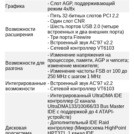
- Слот AGP, поддерживающий
Графика
режим 4x/8х
- Пять 32-битных слотов PCI 2.2
- Один слот CNR
- Шесть портов USB 2.0 (четыре
Возможности
встроенных и два внешних порта)
расширения
- Три порта Firewire
- Встроенный звук AC'97 v2.2
- Сетевой контроллер VT6103
- Изменение напряжения на
процессоре, памяти, AGP и чипсета;
Возможности для
изменение множителя;
разгона
- Изменение частоты FSB от 100 до
250 MHz с шагом 1 MHz
Интегрированные
- Встроенный звук AC'97 v2.2
возможности
- Сетевой контроллер VT6103
- Интегрированный UltraDMA IDE
контроллер (2 канала
UltraDMA133/100/66/33 Bus Master
IDE с поддержкой до 4 ATAPI-
устройств)
- Дополнительный IDE Raid
Дисковая
контроллер (Микросхема HighPoint
подсистема
HPT371, 1 канал IDE,