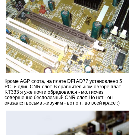
Кроме AGP слота, на плате DFI AD77 установлено 5
PCI и один CNR слот. В сравнительном обзоре плат
KT333 я уже почти обрадовался - мол исчез
совершенно бесполезный CNR слот. Но нет - он
оказался весьма живучим - вот он , во всей красе :)