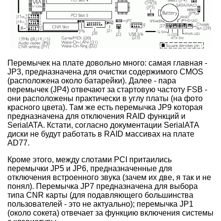
Перемычек на плате довольно много: самая главная -
JP3, предназначена для очистки содержимого CMOS
(расположена около батарейки). Далее - пара
перемычек (JP4) отвечают за стартовую частоту FSB -
они расположены практически в углу платы (на фото
красного цвета). Там же есть перемычка JP9 которая
предназначена для отключения RAID функций и
SerialATA. Кстати, согласно документации SerialATA
диски не будут работать в RAID массивах на плате
AD77.
Кроме этого, между слотами PCI притаились
перемычки JP5 и JP6, предназначенные для
отключения встроенного звука (зачем их две, я так и не
понял). Перемычка JP7 предназначена для выбора
типа CNR карты (для подавляющего большинства
пользователей - это не актуально); перемычка JP1
(около сокета) отвечает за функцию включения системы