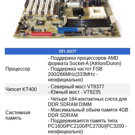
DFI AD77
- Поддержка процессоров AMD
формата Socket-A (Athlon/Duron)
Процессор
- Поддержка частот FSB
200/266MHz(333MHz -
неофициально)
- Северный мост VT8377
Чипсет KT400
- Южный мост - VT8235
- Четыре 184-контактных слота для
DDR SDRAM DIMM
- Максимальный объем памяти 4GB
Системная
DDR SDRAM
память
- Поддерживается память типа
PC1600/PC2100/PC2700/(PC3200 -
неофициально)