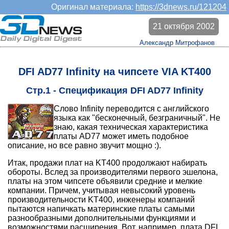
Оригинал материала:
https://3dnews.ru/121204
21 октября 2002
Александр Митрофанов
DFI AD77 Infinity на чипсете VIA KT400
Стр.1 - Спецификация DFI AD77 Infinity
Слово Infinity переводится с английского
языка как "бесконечный, безграничный". Не
знаю, какая техническая характеристика
платы AD77 может иметь подобное
описание, но все равно звучит мощно :).
Итак, продажи плат на KT400 продолжают набирать
обороты. Вслед за производителями первого эшелона,
платы на этом чипсете объявили средние и мелкие
компании. Причем, учитывая невысокий уровень
производительности KT400, инженеры компаний
пытаются напичкать материнские платы самыми
разнообразными дополнительными функциями и
возможностями расширения. Вот, например, плата DFI