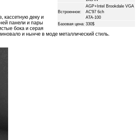
AGP+Intel Brookdale VGA
Встроенное:
AC'97 6ch
, кассетную деку и
ATA-100
дней панели и пары
Базовая цена:
330$
стые бока и серая
миновало и нынче в моде металлический стиль.