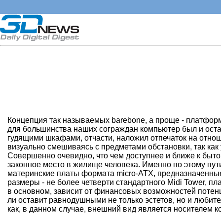
Концепция так называемых barebone, а проще - платформ
для большинства наших сограждан компьютер был и ост
гудящими шкафами, отчасти, наложил отпечаток на отно
визуально смешиваясь с предметами обстановки, так как
Совершенно очевидно, что чем доступнее и ближе к быто
законное место в жилище человека. Именно по этому пу
материнские платы формата micro-ATX, предназначенные 
размеры - не более четверти стандартного Midi Tower, 
в основном, зависит от финансовых возможностей потен
ли оставит равнодушными не только эстетов, но и любите
как, в данном случае, внешний вид является носителем к