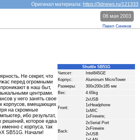
Оригинал материала:
https://3dnews.ru/121333
06 мая 2003
Павел Синяков
Shuttle SB51G
Чипсет:
Intel845GE
рность. Не секрет, что
Корпус:
Aluminum MicroTower
 ужас перед огромными
Размеры:
300x200x185 мм
проникают в наш быт,
узыкальными центрами.
Вес:
4.65kg
нсов у него занять свое
2xUSB
ых корпусов, вмещающих
1xHeadphone
Front:
тря на скромные
1xMIC
мпьютер, ибо результат,
1xFirewire;
х решений, которое едва
2xSerial Port
именно с корпуса, так
2xFirewire
Back:
leX SB51G. Начали!
2xUSB
1xLAN