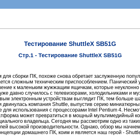
Тестирование ShuttleX SB51G
Стр.1 - Тестирование ShuttleX SB51G
 для сборки ПК, похоже снова обретает заслуженную популя
ается сложным техническим приспособлением. Панический
шение к маленьким жужжащим ящичкам, которые неуклонно 
 уже давно случилось с телевизорами, холодильниками и м
вым электронным устройствам выглядит ПК, тем больше ша
ти двинулась компания Shuttle, выпустив серию миниатюрн
для использования с процессорами Intel Pentium 4. Несмо
платформа может превратиться в мощный мультимедийный ко
циального владельца. Сегодня мы рассмотрим одно из таки
лей высокой производительности. Однако, обзор мы начнем 
онцепции домашнего ПК, коим и является наш герой - Shutt