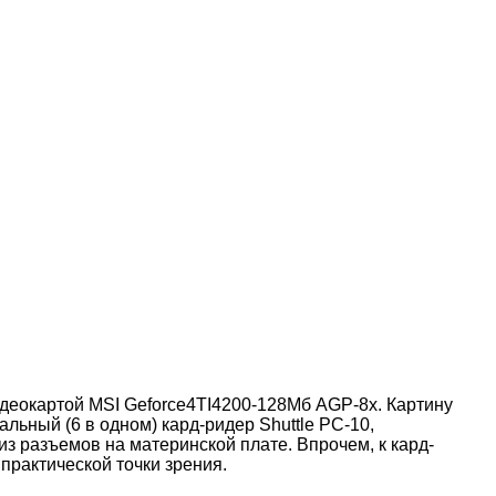
деокартой MSI Geforce4TI4200-128Мб AGP-8x. Картину
ьный (6 в одном) кард-ридер Shuttle PC-10,
з разъемов на материнской плате. Впрочем, к кард-
практической точки зрения.