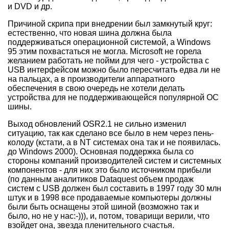
и DVD и др.
Причиной скрипа при внедрении был замкнутый круг:
естественно, что новая шина должна была
поддерживаться операционной системой, а Windows
95 этим похвастаться не могла. Microsoft не горела
желанием работать не пойми для чего - устройства с
USB интерфейсом можно было пересчитать едва ли не
на пальцах, а в производители аппаратного
обеспечения в свою очередь не хотели делать
устройства для не поддерживающейся популярной ОС
шины.
Выход обновлений OSR2.1 не сильно изменил
ситуацию, так как сделано все было в нем через пень-
колоду (кстати, а в NT системах она так и не появилась.
до Windows 2000). Основная поддержка была со
стороны компаний производителей систем и системных
компонентов - для них это было источником прибыли
(по данным аналитиков Dataquest объем продаж
систем с USB должен был составить в 1997 году 30 млн
штук и в 1998 все продаваемые компьютеры должны
были быть оснащены этой шиной (возможно так и
было, но не у нас:-))), и, потом, товарищи верили, что
взойдет она, звезда пленительного счастья.