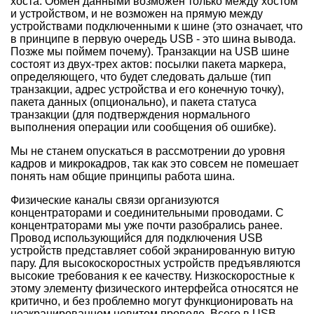
хоста. Обмен данными возможен только между хостом
и устройством, и не возможен на прямую между
устройствами подключенными к шине (это означает, что
в принципе в первую очередь USB - это шина вывода.
Позже мы поймем почему). Транзакции на USB шине
состоят из двух-трех актов: посылки пакета маркера,
определяющего, что будет следовать дальше (тип
транзакции, адрес устройства и его конечную точку),
пакета данных (опционально), и пакета статуса
транзакции (для подтверждения нормального
выполнения операции или сообщения об ошибке).
Мы не станем опускаться в рассмотрении до уровня
кадров и микрокадров, так как это совсем не помешает
понять нам общие принципы работа шина.
Физические каналы связи организуются
концентраторами и соединительными проводами. С
концентраторами мы уже почти разобрались ранее.
Провод использующийся для подключения USB
устройств представляет собой экранированную витую
пару. Для высокоскоростных устройств предъявляются
высокие требования к ее качеству. Низкоскоростные к
этому элементу физического интерфейса относятся не
критично, и без проблемно могут функционировать на
неэкранированном невитом проводе. Всего в USB