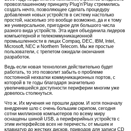
провозглашенному принципу Plug'n'Play стремились
создать нечто, позволяющее сделать процедуру
добавления новых устройств в систему настолько
простой, насколько это вообще возможно, да и к тому
же универсальное, пригодное для большого числа
разного вида устройств. Эта идея объединила лидеров
компьютерной и телекоммуникационной
промышленности в лицах Compaq, DEC, IBM, Intel,
Microsoft, NEC и Northern Telecom. Мы же простые
пользователи, с трепетом ожидали окончания
разработок.
Ведь если новая технология действительно будет
работать, то это позволит забыть о проблеме
постоянной нехватки коммуникационных портов, с
которой в те годы благодаря значительно
увеличившейся доступности периферии многим уже
довелось столкнуться.
Что ж. Их мучения не прошли даром. И хотя поначалу
внедрение шло с очень большим скрипом, сегодня
сотни миллионов компьютеров по всему миру
оснащены шиной USB, а периферийных устройств с
этим интерфейсов всех не перечесть: от мышек и
клавиатур до жестких дисков, приводов для записи CD