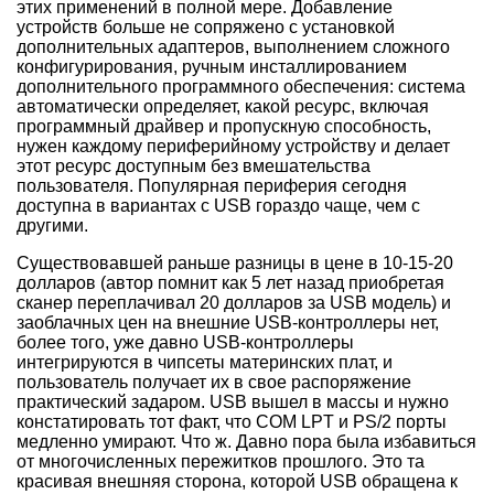
этих применений в полной мере. Добавление
устройств больше не сопряжено с установкой
дополнительных адаптеров, выполнением сложного
конфигурирования, ручным инсталлированием
дополнительного программного обеспечения: система
автоматически определяет, какой ресурс, включая
программный драйвер и пропускную способность,
нужен каждому периферийному устройству и делает
этот ресурс доступным без вмешательства
пользователя. Популярная периферия сегодня
доступна в вариантах с USB гораздо чаще, чем с
другими.
Существовавшей раньше разницы в цене в 10-15-20
долларов (автор помнит как 5 лет назад приобретая
сканер переплачивал 20 долларов за USB модель) и
заоблачных цен на внешние USB-контроллеры нет,
более того, уже давно USB-контроллеры
интегрируются в чипсеты материнских плат, и
пользователь получает их в свое распоряжение
практический задаром. USB вышел в массы и нужно
констатировать тот факт, что COM LPT и PS/2 порты
медленно умирают. Что ж. Давно пора была избавиться
от многочисленных пережитков прошлого. Это та
красивая внешняя сторона, которой USB обращена к