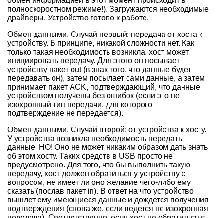
обмен информацией в этот момент происходит в
полноскоростном режиме!). Загружаются необходимые
драйверы. Устройство готово к работе.
Обмен данными. Случай первый: передача от хоста к
устройству. В принципе, никакой сложности нет. Как
только такая необходимость возникла, хост может
инициировать передачу. Для этого он посылает
устройству пакет out (в знак того, что данные будет
передавать он), затем посылает сами данные, а затем
принимает пакет ACK, подтверждающий, что данные
устройством получены без ошибок (если это не
изохронный тип передачи, для которого
подтверждение не передается).
Обмен данными. Случай второй: от устройства к хосту.
У устройства возникла необходимость передать
данные. НО! Оно не может никаким образом дать знать
об этом хосту. Таких средств в USB просто не
предусмотрено. Для того, что бы выполнить такую
передачу, хост должен обратиться у устройству с
вопросом, не имеет ли оно желание чего-либо ему
сказать (послав пакет in). В ответ на что устройство
вышлет ему имеющиеся данные и дождется получения
подтверждения (снова же, если ведется не изохронная
передача). Соответственно, если хост не обратиться с