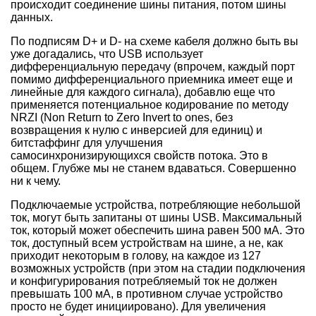
происходит соединение шины питания, потом шины
данных.
По подписям D+ и D- на схеме кабеля должно быть вы
уже догадались, что USB использует
дифференциальную передачу (впрочем, каждый порт
помимо дифференциального приемника имеет еще и
линейные для каждого сигнала), добавлю еще что
применяется потенциальное кодирование по методу
NRZI (Non Return to Zero Invert to ones, без
возвращения к нулю с инверсией для единиц) и
битстаффинг для улучшения
самосинхронизирующихся свойств потока. Это в
общем. Глубже мы не станем вдаваться. Совершенно
ни к чему.
Подключаемые устройства, потребляющие небольшой
ток, могут быть запитаны от шины USB. Максимальный
ток, который может обеспечить шина равен 500 мА. Это
ток, доступный всем устройствам на шине, а не, как
приходит некоторым в голову, на каждое из 127
возможных устройств (при этом на стадии подключения
и конфигурирования потребляемый ток не должен
превышать 100 мА, в противном случае устройство
просто не будет инициировано). Для увеличения