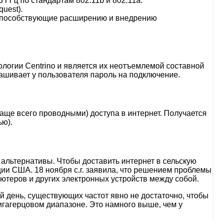
 ГГц по стандартам 802.11b и 802.11a.
uest).
, способствующие расширению и внедрению
логии Centrino и является их неотъемлемой составной
рашивает у пользователя пароль на подключение.
аще всего проводными) доступа в интернет. Получается
ью).
 альтернативы. Чтобы доставить интернет в сельскую
ии США. 18 ноября с.г. заявила, что решением проблемы
ютеров и других электронных устройств между собой.
 день, существующих частот явно не достаточно, чтобы
игагерцовом диапазоне. Это намного выше, чем у