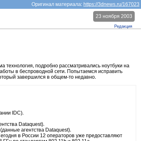
Оригинал материала:
https://3dnews.ru/167023
23 ноября 2003
Редакция
ма технология, подробно рассматривались ноутбуки на
 работы в беспроводной cети. Попытаемся исправить
который завершился в общем-то недавно.
ании IDC).
ентства Dataquest).
(данные агентства Dataquest).
Сегодня в России 12 операторов уже предоставляют