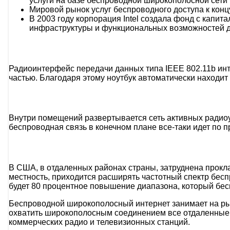
услуги на базе беспроводной широкополосной сети п
Мировой рынок услуг беспроводного доступа к концу 
В 2003 году корпорация Intel создала фонд с кап
инфраструктуры и функциональных возможностей д
Радиоинтерфейс передачи данных типа IEEE 802.11b инт
частью. Благодаря этому ноутбук автоматически находит
Внутри помещений развертывается сеть активных радиоу
беспроводная связь в конечном плане все-таки идет по 
В США, в отдаленных районах страны, затруднена прокла
местность, приходится расширять частотный спектр бес
будет 80 процентное повышение диапазона, который бес
Беспроводной широкополосный интернет занимает на рын
охватить широкополосным соединением все отдаленные и
коммерческих радио и телевизионных станций.