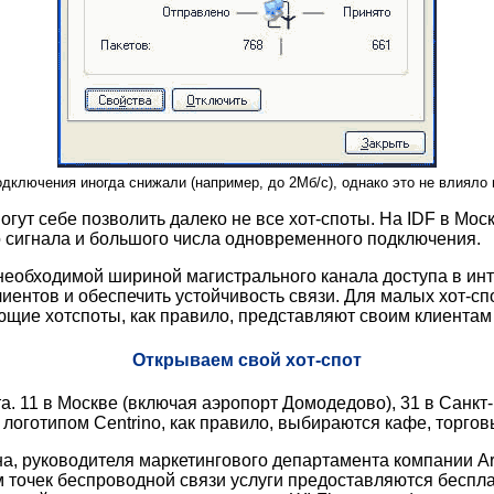
дключения иногда снижали (например, до 2Мб/с), однако это не влияло 
огут себе позволить далеко не все хот-споты. На IDF в Мос
 сигнала и большого числа одновременного подключения.
обходимой шириной магистрального канала доступа в интер
иентов и обеспечить устойчивость связи. Для малых хот-сп
ие хотспоты, как правило, представляют своим клиентам ин
Открываем свой хот-спот
. 11 в Москве (включая аэропорт Домодедово), 31 в Санкт-П
д логотипом Centrino, как правило, выбираются кафе, торго
а, руководителя маркетингового департамента компании Ar
 точек беспроводной связи услуги предоставляются бесплат