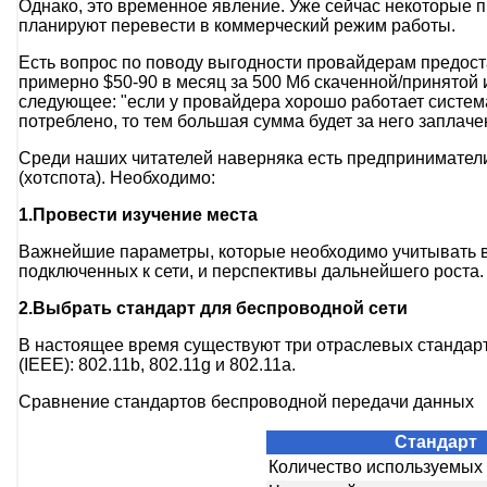
Однако, это временное явление. Уже сейчас некоторые пр
планируют перевести в коммерческий режим работы.
Есть вопрос по поводу выгодности провайдерам предоста
примерно $50-90 в месяц за 500 Мб скаченной/принятой 
следующее: "если у провайдера хорошо работает система
потреблено, то тем большая сумма будет за него заплачен
Среди наших читателей наверняка есть предприниматели,
(хотспота). Необходимо:
1.Провести изучение места
Важнейшие параметры, которые необходимо учитывать в п
подключенных к сети, и перспективы дальнейшего роста.
2.Выбрать стандарт для беспроводной сети
В настоящее время существуют три отраслевых стандар
(IEEE): 802.11b, 802.11g и 802.11a.
Сравнение стандартов беспроводной передачи данных
Стандарт
Количество используемых