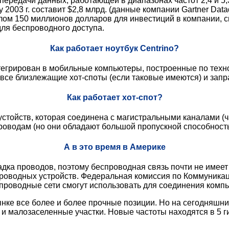
ередачи данных, работающей в диапазонах частот 2,4 и 5,3
2003 г. составит $2,8 млрд. (данные компании Gartner Dataq
италом 150 миллионов долларов для инвестиций в компании
ля беспроводного доступа.
Как работает ноутбук Centrino?
егрирован в мобильные компьютеры, построенные по техно
 все близлежащие хот-споты (если таковые имеются) и зап
Как работает хот-спот?
стойств, которая соединена с магистральными каналами (ч
проводам (но они обладают большой пропускной способност
А в это время в Америке
дка проводов, поэтому беспроводная связь почти не имеет
проводных устройств. Федеральная комиссия по Коммуникац
проводные сети смогут использовать для соединения компь
ке все более и более прочные позиции. Но на сегодняшний
 малозаселенные участки. Новые частоты находятся в 5 г