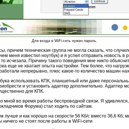
Для входа в WiFi-сеть нужен пароль.
сы, причем техническая группа не могла сказать, что случи
ем меня известил ноутбук) и я успел отправить новость в р
 то исчезала. Причину такого поведения мне никто объяснит
ока еще не хватает опыта настройки. Тем более, что нагру
работали непрерывно, плюс какое-то количество машин нахо
тбука использовать КПК, планшетный или даже персональн
приобрести и установить адаптер дополнительно. Адаптер 
ущественно для КПК.
со мной во время работы беспроводной связи. Я удивлялся, к
кладчиков Форума) стал ходить по сайтам.
м лучше и как хорошо на скорости 56 Кб/с вместо 36,6 Кб;
 ничего не стоят после работы в WiFi-сети