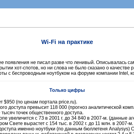
Wi-Fi на практике
ее появления не писал разве что ленивый. Описывалась са
рытии хот-спотов, но ни слова не было сказано о качестве
ты с беспроводным ноутбуком на форуме компании Intel, 
Только цифры
 $950 (по ценам портала price.ru).
ного доступа превысит 118 000 (прогноз аналитической комп
0 тысяч точек общественного доступа.
е увеличится с 73 в 2001 г. до 34 840 в 2007-м. (данные аг
 Свете вырастет с 154 тыс. в 2002 г. до 11 млн. в 2007-м. 
оступа именно ноутбуки (по данным бюллетеня Analysys) 