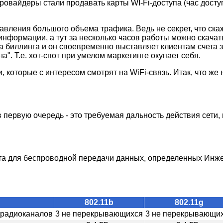
овайдеры стали продавать карты WI-Fi-доступа (час доступа
вления большого объема трафика. Ведь не секрет, что ска
информации, а тут за несколько часов работы можно скача
 биллинга и он своевременно выставляет клиентам счета з
а". Т.е. хот-спот при умелом маркетинге окупает себя.
 которые с интересом смотрят на WiFi-связь. Итак, что же
ервую очередь - это требуемая дальность действия сети, 
та для беспроводной передачи данных, определенных Инже
802.11b
802.11g
 радиоканалов
3 не перекрывающихся
3 не перекрывающи